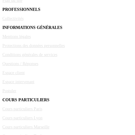
Plan du site
PROFESSIONNELS
Collectivités
INFORMATIONS GÉNÉRALES
Mentions légales
Protections des données personnelles
Conditions générales de services
Questions / Réponses
Espace client
Espace intervenant
Postuler
COURS PARTICULIERS
Cours particuliers Paris
Cours particuliers Lyon
Cours particuliers Marseille