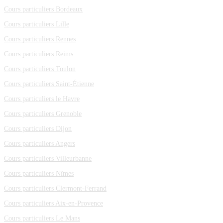
Cours particuliers Bordeaux
Cours particuliers Lille
Cours particuliers Rennes
Cours particuliers Reims
Cours particuliers Toulon
Cours particuliers Saint-Étienne
Cours particuliers le Havre
Cours particuliers Grenoble
Cours particuliers Dijon
Cours particuliers Angers
Cours particuliers Villeurbanne
Cours particuliers Nîmes
Cours particuliers Clermont-Ferrand
Cours particuliers Aix-en-Provence
Cours particuliers Le Mans