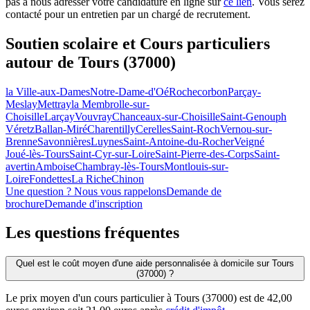
pas à nous adresser votre candidature en ligne sur
ce lien
. Vous serez
contacté pour un entretien par un chargé de recrutement.
Soutien scolaire et Cours particuliers
autour de
Tours (37000)
la Ville-aux-Dames
Notre-Dame-d'Oé
Rochecorbon
Parçay-
Meslay
Mettray
la Membrolle-sur-
Choisille
Larçay
Vouvray
Chanceaux-sur-Choisille
Saint-Genouph
Véretz
Ballan-Miré
Charentilly
Cerelles
Saint-Roch
Vernou-sur-
Brenne
Savonnières
Luynes
Saint-Antoine-du-Rocher
Veigné
Joué-lès-Tours
Saint-Cyr-sur-Loire
Saint-Pierre-des-Corps
Saint-
avertin
Amboise
Chambray-lès-Tours
Montlouis-sur-
Loire
Fondettes
La Riche
Chinon
Une question ? Nous vous rappelons
Demande de
brochure
Demande d'inscription
Les questions
fréquentes
Quel est le coût moyen d'une aide personnalisée à domicile sur Tours
(37000) ?
Le prix moyen d'un cours particulier à Tours (37000) est de 42,00