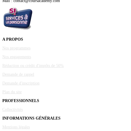
Mail : contact@coursacademy.com
A PROPOS
Nos programmes
Nos engagements
Réduction ou crédit d'impôts de 50%
Demande de rappel
Demande d'inscription
Plan du site
PROFESSIONNELS
Collectivités
INFORMATIONS GÉNÉRALES
Mentions légales