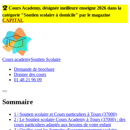
🏆 Cours Academy, désignée meilleure enseigne 2026 dans la
catégorie "Soutien scolaire à domicile" par le magazine
CAPITAL
Cours
academy
Soutien Scolaire
Demande de brochure
Donner des cours
01 48 21 96 09
Sommaire
1 | Soutien scolaire et Cours particuliers à Tours (37000)
2 | Le Soutien scolaire Cours Academy à Tours (37000) : des
cours particuliers adaptés aux besoins de votre enfant
3 | Quelles sont les formules d'accompagnement scolaire