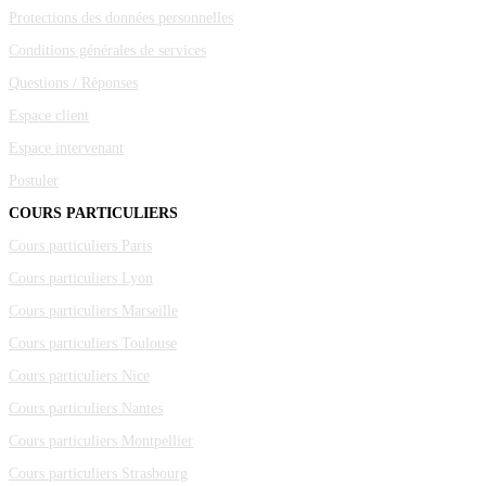
Protections des données personnelles
Conditions générales de services
Questions / Réponses
Espace client
Espace intervenant
Postuler
COURS PARTICULIERS
Cours particuliers Paris
Cours particuliers Lyon
Cours particuliers Marseille
Cours particuliers Toulouse
Cours particuliers Nice
Cours particuliers Nantes
Cours particuliers Montpellier
Cours particuliers Strasbourg