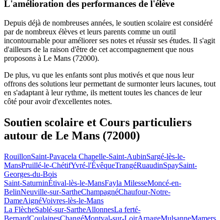
L'amélioration des performances de l'élève
Depuis déjà de nombreuses années, le soutien scolaire est considéré
par de nombreux élèves et leurs parents comme un outil
incontournable pour améliorer ses notes et réussir ses études. Il s'agit
d'ailleurs de la raison d'être de cet accompagnement que nous
proposons à Le Mans (72000).
De plus, vu que les enfants sont plus motivés et que nous leur
offrons des solutions leur permettant de surmonter leurs lacunes, tout
en s'adaptant à leur rythme, ils mettent toutes les chances de leur
côté pour avoir d'excellentes notes.
Soutien scolaire et Cours particuliers
autour de
Le Mans (72000)
Rouillon
Saint-Pavace
la Chapelle-Saint-Aubin
Sargé-lès-le-
Mans
Pruillé-le-Chétif
Yvré-l'Évêque
Trangé
Ruaudin
Spay
Saint-
Georges-du-Bois
Saint-Saturnin
Étival-lès-le-Mans
Fay
la Milesse
Moncé-en-
Belin
Neuville-sur-Sarthe
Champagné
Chaufour-Notre-
Dame
Aigné
Voivres-lès-le-Mans
La Flèche
Sablé-sur-Sarthe
Allonnes
La ferté-
Bernard
Coulaines
Changé
Montval-sur-Loir
Arnage
Mulsanne
Mamers