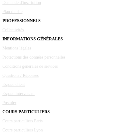
Demande d'inscription
Plan du site
PROFESSIONNELS
Collectivités
INFORMATIONS GÉNÉRALES
Mentions légales
Protections des données personnelles
Conditions générales de services
Questions / Réponses
Espace client
Espace intervenant
Postuler
COURS PARTICULIERS
Cours particuliers Paris
Cours particuliers Lyon