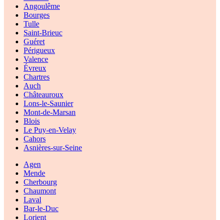
Angoulême
Bourges
Tulle
Saint-Brieuc
Guéret
Périgueux
Valence
Évreux
Chartres
Auch
Châteauroux
Lons-le-Saunier
Mont-de-Marsan
Blois
Le Puy-en-Velay
Cahors
Asnières-sur-Seine
Agen
Mende
Cherbourg
Chaumont
Laval
Bar-le-Duc
Lorient