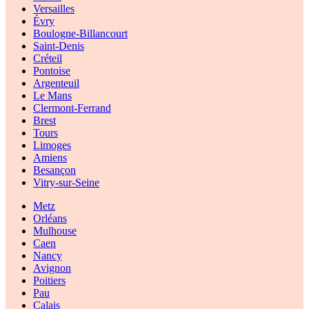
Versailles
Évry
Boulogne-Billancourt
Saint-Denis
Créteil
Pontoise
Argenteuil
Le Mans
Clermont-Ferrand
Brest
Tours
Limoges
Amiens
Besançon
Vitry-sur-Seine
Metz
Orléans
Mulhouse
Caen
Nancy
Avignon
Poitiers
Pau
Calais