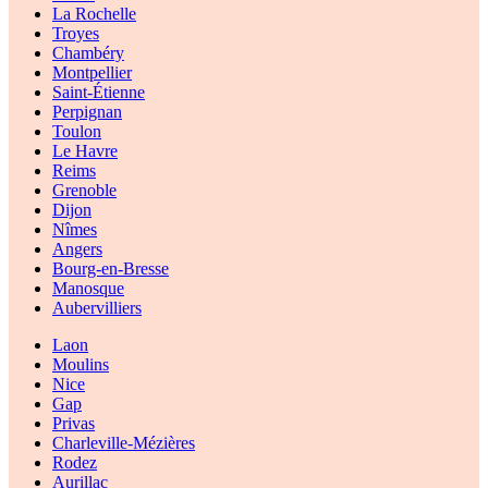
La Rochelle
Troyes
Chambéry
Montpellier
Saint-Étienne
Perpignan
Toulon
Le Havre
Reims
Grenoble
Dijon
Nîmes
Angers
Bourg-en-Bresse
Manosque
Aubervilliers
Laon
Moulins
Nice
Gap
Privas
Charleville-Mézières
Rodez
Aurillac