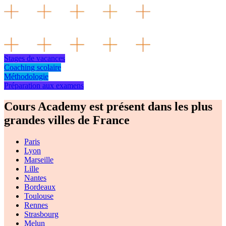
Stages de vacances
Coaching scolaire
Méthodologie
Préparation aux examens
Cours Academy est
présent dans les plus
grandes villes de France
Paris
Lyon
Marseille
Lille
Nantes
Bordeaux
Toulouse
Rennes
Strasbourg
Melun