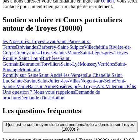
pas à nous adresser votre candidature en ligne sur
ce lien
. Vous serez
contacté pour un entretien par un chargé de recrutement.
Soutien scolaire et Cours particuliers
autour de
Troyes (10000)
les Noës-près-Troyes
Lavau
Saint-Parres-aux-
Tertres
Bréviandes
Barberey-Saint-Sulpice
Villechétif
la Rivière-de-
Corps
Creney-près-Troyes
Sainte-Maure
Saint-Léger-près-Troyes
Rouilly-Saint-Loup
Buchères
Saint-
Germain
Bouranton
Torvilliers
Saint-Lyé
Moussey
Verrières
Saint-
Pouange
Montaulin
Romilly-sur-Seine
Saint-André-les-Vergers
La Chapelle-Saint-
Luc
Sainte-Savine
Saint-Julien-les-Villas
Nogent-sur-Seine
Pont-
Sainte-Marie
Bar-sur-Aube
Rosières-près-Troyes
Aix-Villemaur-Pâlis
Une question ? Nous vous rappelons
Demande de
brochure
Demande d'inscription
Les questions
fréquentes
Quel est le coût moyen d'une aide personnalisée à domicile sur Troyes
(10000) ?