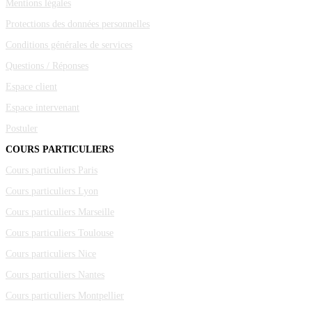
Mentions légales
Protections des données personnelles
Conditions générales de services
Questions / Réponses
Espace client
Espace intervenant
Postuler
COURS PARTICULIERS
Cours particuliers Paris
Cours particuliers Lyon
Cours particuliers Marseille
Cours particuliers Toulouse
Cours particuliers Nice
Cours particuliers Nantes
Cours particuliers Montpellier