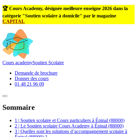
🏆 Cours Academy, désignée meilleure enseigne 2026 dans la
catégorie "Soutien scolaire à domicile" par le magazine
CAPITAL
Cours
academy
Soutien Scolaire
Demande de brochure
Donner des cours
01 48 21 96 09
Sommaire
1 | Soutien scolaire et Cours particuliers à Épinal (88000)
2 | Le Soutien scolaire Cours Academy à Épinal (88000)
3 | Quelles sont les solutions d’accompagnement scolaire à
Épinal (88000) ?