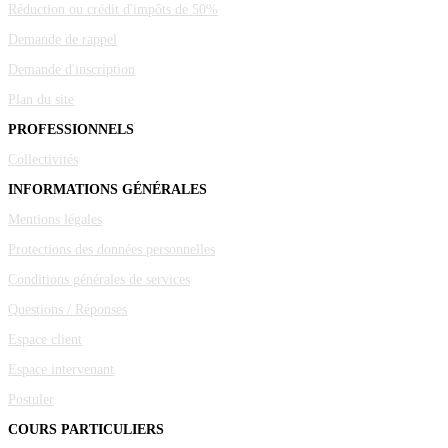
Réduction ou crédit d'impôts de 50%
Demande de rappel
Demande d'inscription
Plan du site
PROFESSIONNELS
Collectivités
INFORMATIONS GÉNÉRALES
Mentions légales
Protections des données personnelles
Conditions générales de services
Questions / Réponses
Espace client
Espace intervenant
Postuler
COURS PARTICULIERS