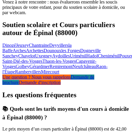
Venez à notre rencontre : nous évaluerons ensemble les soucis
principaux de votre enfant, pour du soutien scolaire à domicile, ou
par webcam.
Soutien scolaire et Cours particuliers
autour de Épinal (88000)
Dinozé
Jeuxey
Chantraine
Deyvillers
la
Baffe
Arches
Archettes
Dounoux
les Forges
Dogneville
Sanchey
Chavelot
Uxegney
Aydoilles
Uriménil
Hadol
Cheniménil
Pouxe
Saint-Dié-des-Vosges
Thaon-les-Vosges
Capavenir-
Vosges
Golbey
Gérardmer
Remiremont
Neufchâteau
Raon-
l'Étape
Rambervillers
Mirecourt
Une question ? Nous vous rappelons
Demande de
brochure
Demande d'inscription
Les questions
fréquentes
📚 Quels sont les tarifs moyens d'un cours à domicile
à Épinal (88000) ?
Le prix moyen d’un cours particulier à Épinal (88000) est de 42,00