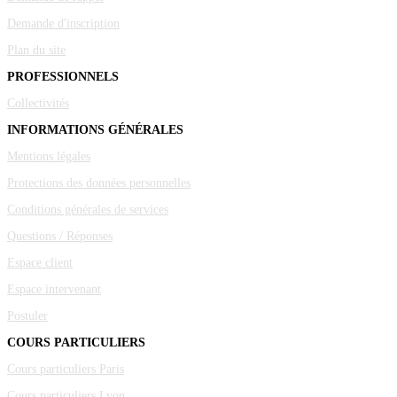
Demande d'inscription
Plan du site
PROFESSIONNELS
Collectivités
INFORMATIONS GÉNÉRALES
Mentions légales
Protections des données personnelles
Conditions générales de services
Questions / Réponses
Espace client
Espace intervenant
Postuler
COURS PARTICULIERS
Cours particuliers Paris
Cours particuliers Lyon