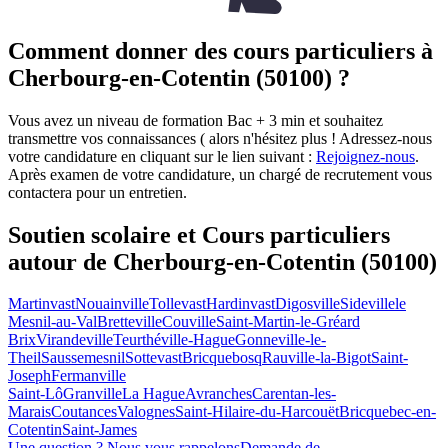
Comment donner des cours particuliers à
Cherbourg-en-Cotentin (50100) ?
Vous avez un niveau de formation Bac + 3 min et souhaitez
transmettre vos connaissances ( alors n'hésitez plus ! Adressez-nous
votre candidature en cliquant sur le lien suivant :
Rejoignez-nous
.
Après examen de votre candidature, un chargé de recrutement vous
contactera pour un entretien.
Soutien scolaire et Cours particuliers
autour de
Cherbourg-en-Cotentin (50100)
Martinvast
Nouainville
Tollevast
Hardinvast
Digosville
Sideville
le
Mesnil-au-Val
Bretteville
Couville
Saint-Martin-le-Gréard
Brix
Virandeville
Teurthéville-Hague
Gonneville-le-
Theil
Saussemesnil
Sottevast
Bricquebosq
Rauville-la-Bigot
Saint-
Joseph
Fermanville
Saint-Lô
Granville
La Hague
Avranches
Carentan-les-
Marais
Coutances
Valognes
Saint-Hilaire-du-Harcouët
Bricquebec-en-
Cotentin
Saint-James
Une question ? Nous vous rappelons
Demande de