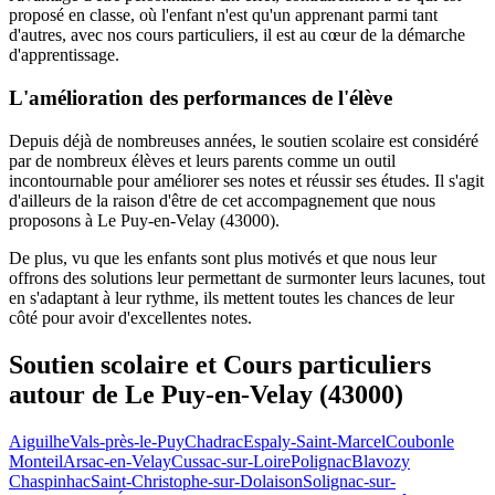
proposé en classe, où l'enfant n'est qu'un apprenant parmi tant
d'autres, avec nos cours particuliers, il est au cœur de la démarche
d'apprentissage.
L'amélioration des performances de l'élève
Depuis déjà de nombreuses années, le soutien scolaire est considéré
par de nombreux élèves et leurs parents comme un outil
incontournable pour améliorer ses notes et réussir ses études. Il s'agit
d'ailleurs de la raison d'être de cet accompagnement que nous
proposons à Le Puy-en-Velay (43000).
De plus, vu que les enfants sont plus motivés et que nous leur
offrons des solutions leur permettant de surmonter leurs lacunes, tout
en s'adaptant à leur rythme, ils mettent toutes les chances de leur
côté pour avoir d'excellentes notes.
Soutien scolaire et Cours particuliers
autour de
Le Puy-en-Velay (43000)
Aiguilhe
Vals-près-le-Puy
Chadrac
Espaly-Saint-Marcel
Coubon
le
Monteil
Arsac-en-Velay
Cussac-sur-Loire
Polignac
Blavozy
Chaspinhac
Saint-Christophe-sur-Dolaison
Solignac-sur-