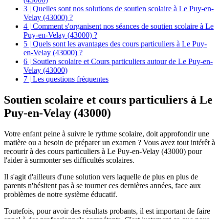
3 | Quelles sont nos solutions de soutien scolaire à Le Puy-en-
Velay (43000) ?
4 | Comment s'organisent nos séances de soutien scolaire à Le
Puy-en-Velay (43000) ?
5 | Quels sont les avantages des cours particuliers à Le Puy-
en-Velay (43000) ?
6 | Soutien scolaire et Cours particuliers autour de Le Puy-en-
Velay (43000)
7 | Les questions fréquentes
Soutien scolaire et
cours particuliers à Le
Puy-en-Velay (43000)
Votre enfant peine à suivre le rythme scolaire, doit approfondir une
matière ou a besoin de préparer un examen ? Vous avez tout intérêt à
recourir à des cours particuliers à Le Puy-en-Velay (43000) pour
l'aider à surmonter ses difficultés scolaires.
Il s'agit d'ailleurs d'une solution vers laquelle de plus en plus de
parents n'hésitent pas à se tourner ces dernières années, face aux
problèmes de notre système éducatif.
Toutefois, pour avoir des résultats probants, il est important de faire