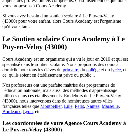
appel à des professionnels compétents. C'est justement ce que nous
vous proposons à Cours Academy.
Si vous avez besoin d'un soutien scolaire à Le Puy-en-Velay
(43000) pour votre enfant, alors Cours Academy est l'organisme
qu'il vous faut.
Le Soutien scolaire Cours Academy à
Le
Puy-en-Velay (43000)
Cours Academy est un organisme qui a vu le jour en 2010 et qui est
spécialisé dans le soutien scolaire. Nous proposons des cours à
domicile pour tous les élèves du
primaire
, du
collège
et du
lycée
, et
ce, qu'ils soient en établissement privé ou public...
Nos professeurs ont une parfaite maîtrise des programmes de
l'éducation nationale, mais aussi des méthodes d'apprentissage
utilisées dans ces établissements. En dehors de Le Puy-en-Velay
(43000), nous intervenons dans de nombreuses autres villes
françaises telles que
Montpellier
,
Lille
,
Paris
,
Nantes
,
Marseille
,
Bordeaux
,
Lyon
, etc.
Les coordonnées de votre Agence Cours Academy à
Le Puy-en-Velay (43000)