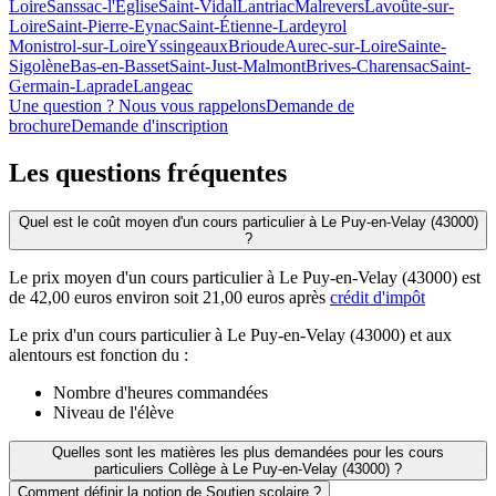
Loire
Sanssac-l'Église
Saint-Vidal
Lantriac
Malrevers
Lavoûte-sur-
Loire
Saint-Pierre-Eynac
Saint-Étienne-Lardeyrol
Monistrol-sur-Loire
Yssingeaux
Brioude
Aurec-sur-Loire
Sainte-
Sigolène
Bas-en-Basset
Saint-Just-Malmont
Brives-Charensac
Saint-
Germain-Laprade
Langeac
Une question ? Nous vous rappelons
Demande de
brochure
Demande d'inscription
Les questions
fréquentes
Quel est le coût moyen d'un cours particulier à Le Puy-en-Velay (43000)
?
Le prix moyen d'un cours particulier à Le Puy-en-Velay (43000) est
de 42,00 euros environ soit 21,00 euros après
crédit d'impôt
Le prix d'un cours particulier à Le Puy-en-Velay (43000) et aux
alentours est fonction du :
Nombre d'heures commandées
Niveau de l'élève
Quelles sont les matières les plus demandées pour les cours
particuliers Collège à Le Puy-en-Velay (43000) ?
Comment définir la notion de Soutien scolaire ?