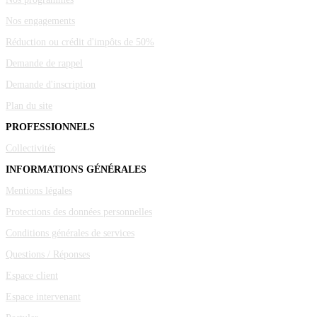
Nos engagements
Réduction ou crédit d'impôts de 50%
Demande de rappel
Demande d'inscription
Plan du site
PROFESSIONNELS
Collectivités
INFORMATIONS GÉNÉRALES
Mentions légales
Protections des données personnelles
Conditions générales de services
Questions / Réponses
Espace client
Espace intervenant