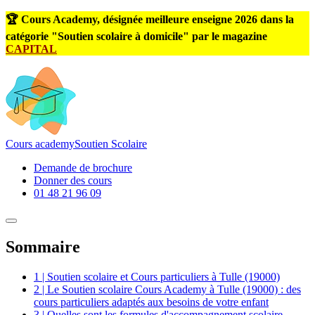
🏆 Cours Academy, désignée meilleure enseigne 2026 dans la
catégorie "Soutien scolaire à domicile" par le magazine
CAPITAL
Cours
academy
Soutien Scolaire
Demande de brochure
Donner des cours
01 48 21 96 09
Sommaire
1 | Soutien scolaire et Cours particuliers à Tulle (19000)
2 | Le Soutien scolaire Cours Academy à Tulle (19000) : des
cours particuliers adaptés aux besoins de votre enfant
3 | Quelles sont les formules d'accompagnement scolaire