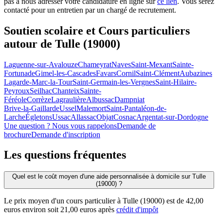
pas à nous adresser votre candidature en ligne sur
ce lien
. Vous serez
contacté pour un entretien par un chargé de recrutement.
Soutien scolaire et Cours particuliers
autour de
Tulle (19000)
Laguenne-sur-Avalouze
Chameyrat
Naves
Saint-Mexant
Sainte-
Fortunade
Gimel-les-Cascades
Favars
Cornil
Saint-Clément
Aubazines
Lagarde-Marc-la-Tour
Saint-Germain-les-Vergnes
Saint-Hilaire-
Peyroux
Seilhac
Chanteix
Sainte-
Féréole
Corrèze
Lagraulière
Albussac
Dampniat
Brive-la-Gaillarde
Ussel
Malemort
Saint-Pantaléon-de-
Larche
Égletons
Ussac
Allassac
Objat
Cosnac
Argentat-sur-Dordogne
Une question ? Nous vous rappelons
Demande de
brochure
Demande d'inscription
Les questions
fréquentes
Quel est le coût moyen d'une aide personnalisée à domicile sur Tulle
(19000) ?
Le prix moyen d'un cours particulier à Tulle (19000) est de 42,00
euros environ soit 21,00 euros après
crédit d'impôt