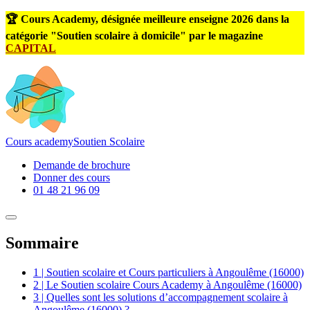
🏆 Cours Academy, désignée meilleure enseigne 2026 dans la
catégorie "Soutien scolaire à domicile" par le magazine
CAPITAL
Cours
academy
Soutien Scolaire
Demande de brochure
Donner des cours
01 48 21 96 09
Sommaire
1 | Soutien scolaire et Cours particuliers à Angoulême (16000)
2 | Le Soutien scolaire Cours Academy à Angoulême (16000)
3 | Quelles sont les solutions d’accompagnement scolaire à
Angoulême (16000) ?