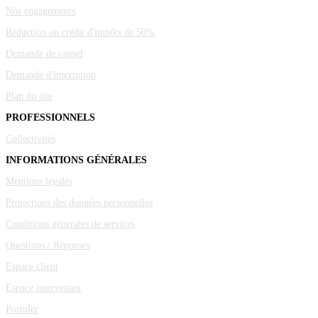
Nos engagements
Réduction ou crédit d'impôts de 50%
Demande de rappel
Demande d'inscription
Plan du site
PROFESSIONNELS
Collectivités
INFORMATIONS GÉNÉRALES
Mentions légales
Protections des données personnelles
Conditions générales de services
Questions / Réponses
Espace client
Espace intervenant
Postuler