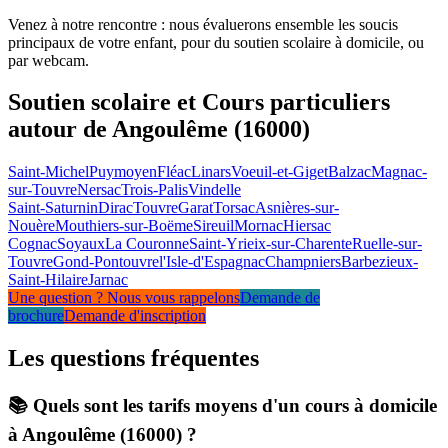
Venez à notre rencontre : nous évaluerons ensemble les soucis
principaux de votre enfant, pour du soutien scolaire à domicile, ou
par webcam.
Soutien scolaire et Cours particuliers
autour de Angoulême (16000)
Saint-Michel
Puymoyen
Fléac
Linars
Voeuil-et-Giget
Balzac
Magnac-
sur-Touvre
Nersac
Trois-Palis
Vindelle
Saint-Saturnin
Dirac
Touvre
Garat
Torsac
Asnières-sur-
Nouère
Mouthiers-sur-Boëme
Sireuil
Mornac
Hiersac
Cognac
Soyaux
La Couronne
Saint-Yrieix-sur-Charente
Ruelle-sur-
Touvre
Gond-Pontouvre
l'Isle-d'Espagnac
Champniers
Barbezieux-
Saint-Hilaire
Jarnac
Une question ? Nous vous rappelons
Demande de
brochure
Demande d'inscription
Les questions
fréquentes
📚 Quels sont les tarifs moyens d'un cours à domicile
à Angoulême (16000) ?