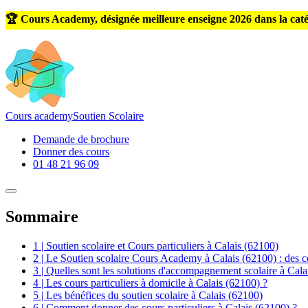
🏆 Cours Academy, désignée meilleure enseigne 2026 dans la caté
Cours
academy
Soutien Scolaire
Demande de brochure
Donner des cours
01 48 21 96 09
Sommaire
1 | Soutien scolaire et Cours particuliers à Calais (62100)
2 | Le Soutien scolaire Cours Academy à Calais (62100) : des co
3 | Quelles sont les solutions d'accompagnement scolaire à Cala
4 | Les cours particuliers à domicile à Calais (62100) ?
5 | Les bénéfices du soutien scolaire à Calais (62100)
6 | Comment donner des cours particuliers à Calais (62100) ?