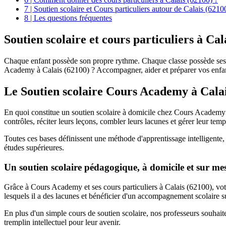
7 | Soutien scolaire et Cours particuliers autour de Calais (6210
8 | Les questions fréquentes
Soutien scolaire et
cours particuliers à Cal
Chaque enfant possède son propre rythme. Chaque classe possède ses 
Academy à Calais (62100) ? Accompagner, aider et préparer vos enfant
Le Soutien scolaire Cours Academy à
Cala
En quoi constitue un soutien scolaire à domicile chez Cours Academy ?
contrôles, réciter leurs leçons, combler leurs lacunes et gérer leur temp
Toutes ces bases définissent une méthode d'apprentissage intelligente, a
études supérieures.
Un soutien scolaire pédagogique, à domicile et sur me
Grâce à Cours Academy et ses cours particuliers à Calais (62100), votre
lesquels il a des lacunes et bénéficier d'un accompagnement scolaire 
En plus d'un simple cours de soutien scolaire, nos professeurs souhaite
tremplin intellectuel pour leur avenir.