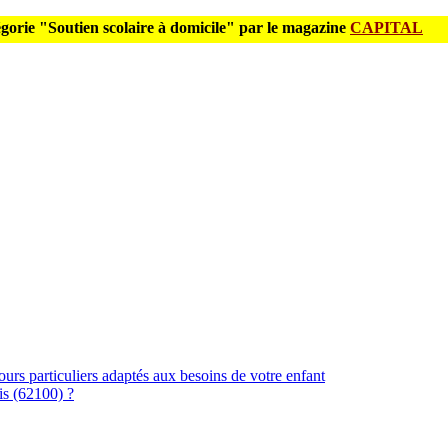
gorie "Soutien scolaire à domicile" par le magazine
CAPITAL
urs particuliers adaptés aux besoins de votre enfant
is (62100) ?