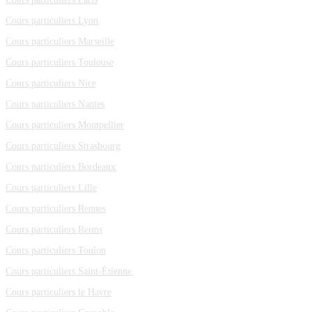
Cours particuliers Lyon
Cours particuliers Marseille
Cours particuliers Toulouse
Cours particuliers Nice
Cours particuliers Nantes
Cours particuliers Montpellier
Cours particuliers Strasbourg
Cours particuliers Bordeaux
Cours particuliers Lille
Cours particuliers Rennes
Cours particuliers Reims
Cours particuliers Toulon
Cours particuliers Saint-Étienne
Cours particuliers le Havre