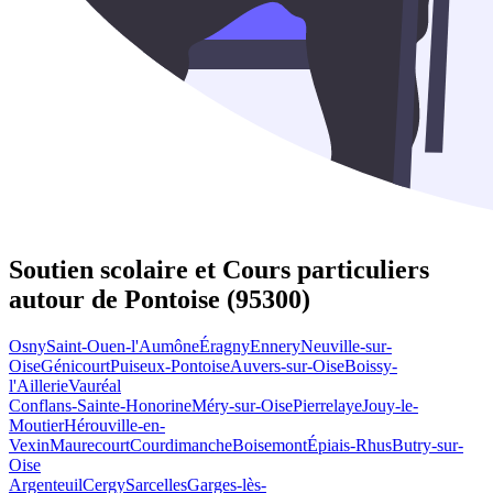
Soutien scolaire et Cours particuliers
autour de
Pontoise (95300)
Osny
Saint-Ouen-l'Aumône
Éragny
Ennery
Neuville-sur-
Oise
Génicourt
Puiseux-Pontoise
Auvers-sur-Oise
Boissy-
l'Aillerie
Vauréal
Conflans-Sainte-Honorine
Méry-sur-Oise
Pierrelaye
Jouy-le-
Moutier
Hérouville-en-
Vexin
Maurecourt
Courdimanche
Boisemont
Épiais-Rhus
Butry-sur-
Oise
Argenteuil
Cergy
Sarcelles
Garges-lès-