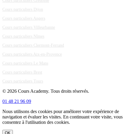
Cours particuliers Grenoble
Cours particuliers Dijon
Cours particuliers Angers
Cours particuliers Villeurbanne
Cours particuliers Nîmes
Cours particuliers Clermont-Ferrand
Cours particuliers Aix-en-Provence
Cours particuliers Le Mans
Cours particuliers Brest
Cours particuliers Tours
© 2026 Cours Academy. Tous droits réservés.
01 48 21 96 09
Nous utilisons des cookies pour améliorer votre expérience de
navigation et évaluer les visites. En continuant votre visite, vous
consentez à l'utilisation des cookies.
OK