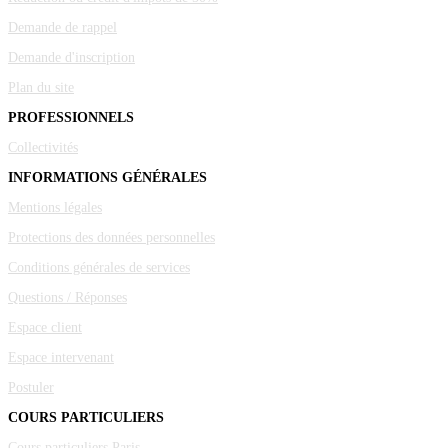
Demande de rappel
Demande d'inscription
Plan du site
PROFESSIONNELS
Collectivités
INFORMATIONS GÉNÉRALES
Mentions légales
Protections des données personnelles
Conditions générales de services
Questions / Réponses
Espace client
Espace intervenant
Postuler
COURS PARTICULIERS
Cours particuliers Paris