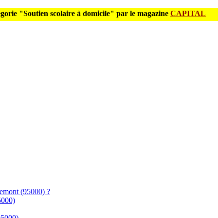
gorie "Soutien scolaire à domicile" par le magazine
CAPITAL
semont (95000) ?
5000)
(95000)