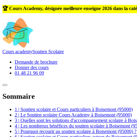
🏆 Cours Academy, désignée meilleure enseigne 2026 dans la caté
Cours
academy
Soutien Scolaire
Demande de brochure
Donner des cours
01 48 21 96 09
Sommaire
1 | Soutien scolaire et Cours particuliers à Boisemont (95000)
2 | Le Soutien scolaire Cours Academy à Boisemont (95000)
3 | Quelles sont les solutions d'accompagnement scolaire à Boi
4 | Les nombreux bénéfices du soutien scolaire à Boisemont (9
5 | Pourquoi recourir au soutien scolaire à Boisemont (95000) ?
6 | Soutien scolaire et Cours particuliers autour de Boisemont 