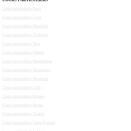
Cours particuliers Paris
Cours particuliers Lyon
Cours particuliers Marseille
Cours particuliers Toulouse
Cours particuliers Nice
Cours particuliers Nantes
Cours particuliers Montpellier
Cours particuliers Strasbourg
Cours particuliers Bordeaux
Cours particuliers Lille
Cours particuliers Rennes
Cours particuliers Reims
Cours particuliers Toulon
Cours particuliers Saint-Étienne