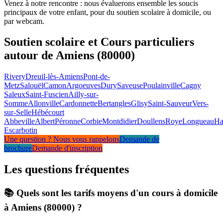
Venez à notre rencontre : nous évaluerons ensemble les soucis
principaux de votre enfant, pour du soutien scolaire à domicile, ou
par webcam.
Soutien scolaire et Cours particuliers
autour de Amiens (80000)
Rivery
Dreuil-lès-Amiens
Pont-de-
Metz
Salouël
Camon
Argoeuves
Dury
Saveuse
Poulainville
Cagny
Saleux
Saint-Fuscien
Ailly-sur-
Somme
Allonville
Cardonnette
Bertangles
Glisy
Saint-Sauveur
Vers-
sur-Selle
Hébécourt
Abbeville
Albert
Péronne
Corbie
Montdidier
Doullens
Roye
Longueau
H
Escarbotin
Une question ? Nous vous rappelons
Demande de
brochure
Demande d'inscription
Les questions
fréquentes
📚 Quels sont les tarifs moyens d'un cours à domicile
à Amiens (80000) ?