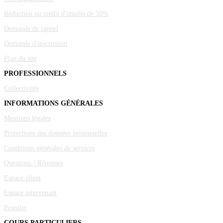
Réduction ou crédit d'impôts de 50%
Demande de rappel
Demande d'inscription
Plan du site
PROFESSIONNELS
Collectivités
INFORMATIONS GÉNÉRALES
Mentions légales
Protections des données personnelles
Conditions générales de services
Questions / Réponses
Espace client
Espace intervenant
Postuler
COURS PARTICULIERS