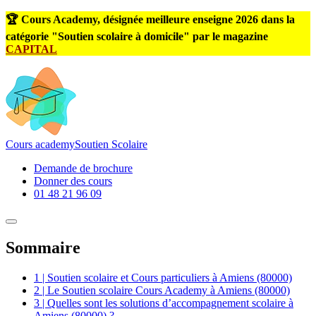
🏆 Cours Academy, désignée meilleure enseigne 2026 dans la
catégorie "Soutien scolaire à domicile" par le magazine
CAPITAL
Cours
academy
Soutien Scolaire
Demande de brochure
Donner des cours
01 48 21 96 09
Sommaire
1 | Soutien scolaire et Cours particuliers à Amiens (80000)
2 | Le Soutien scolaire Cours Academy à Amiens (80000)
3 | Quelles sont les solutions d’accompagnement scolaire à
Amiens (80000) ?