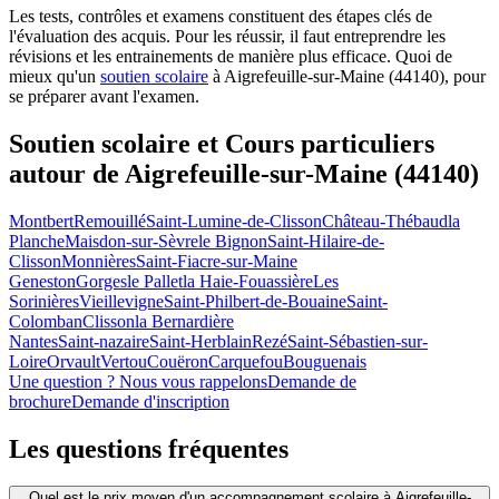
Les tests, contrôles et examens constituent des étapes clés de
l'évaluation des acquis. Pour les réussir, il faut entreprendre les
révisions et les entrainements de manière plus efficace. Quoi de
mieux qu'un
soutien scolaire
à Aigrefeuille-sur-Maine (44140), pour
se préparer avant l'examen.
Soutien scolaire et Cours particuliers
autour de
Aigrefeuille-sur-Maine (44140)
Montbert
Remouillé
Saint-Lumine-de-Clisson
Château-Thébaud
la
Planche
Maisdon-sur-Sèvre
le Bignon
Saint-Hilaire-de-
Clisson
Monnières
Saint-Fiacre-sur-Maine
Geneston
Gorges
le Pallet
la Haie-Fouassière
Les
Sorinières
Vieillevigne
Saint-Philbert-de-Bouaine
Saint-
Colomban
Clisson
la Bernardière
Nantes
Saint-nazaire
Saint-Herblain
Rezé
Saint-Sébastien-sur-
Loire
Orvault
Vertou
Couëron
Carquefou
Bouguenais
Une question ? Nous vous rappelons
Demande de
brochure
Demande d'inscription
Les questions
fréquentes
Quel est le prix moyen d'un accompagnement scolaire à Aigrefeuille-