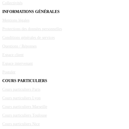
Collectivités
INFORMATIONS GÉNÉRALES
Mentions légales
Protections des données personnelles
Conditions générales de services
Questions / Réponses
Espace client
Espace intervenant
Postuler
COURS PARTICULIERS
Cours particuliers Paris
Cours particuliers Lyon
Cours particuliers Marseille
Cours particuliers Toulouse
Cours particuliers Nice