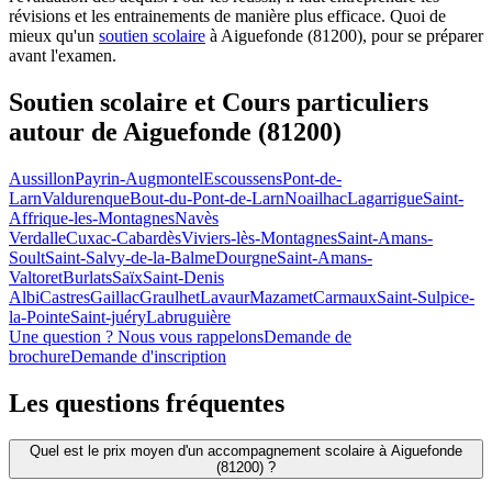
révisions et les entrainements de manière plus efficace. Quoi de
mieux qu'un
soutien scolaire
à Aiguefonde (81200), pour se préparer
avant l'examen.
Soutien scolaire et Cours particuliers
autour de
Aiguefonde (81200)
Aussillon
Payrin-Augmontel
Escoussens
Pont-de-
Larn
Valdurenque
Bout-du-Pont-de-Larn
Noailhac
Lagarrigue
Saint-
Affrique-les-Montagnes
Navès
Verdalle
Cuxac-Cabardès
Viviers-lès-Montagnes
Saint-Amans-
Soult
Saint-Salvy-de-la-Balme
Dourgne
Saint-Amans-
Valtoret
Burlats
Saïx
Saint-Denis
Albi
Castres
Gaillac
Graulhet
Lavaur
Mazamet
Carmaux
Saint-Sulpice-
la-Pointe
Saint-juéry
Labruguière
Une question ? Nous vous rappelons
Demande de
brochure
Demande d'inscription
Les questions
fréquentes
Quel est le prix moyen d'un accompagnement scolaire à Aiguefonde
(81200) ?