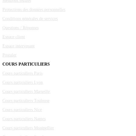
Mentions légales
Protections des données personnelles
Conditions générales de services
Questions / Réponses
Espace client
Espace intervenant
Postuler
COURS PARTICULIERS
Cours particuliers Paris
Cours particuliers Lyon
Cours particuliers Marseille
Cours particuliers Toulouse
Cours particuliers Nice
Cours particuliers Nantes
Cours particuliers Montpellier