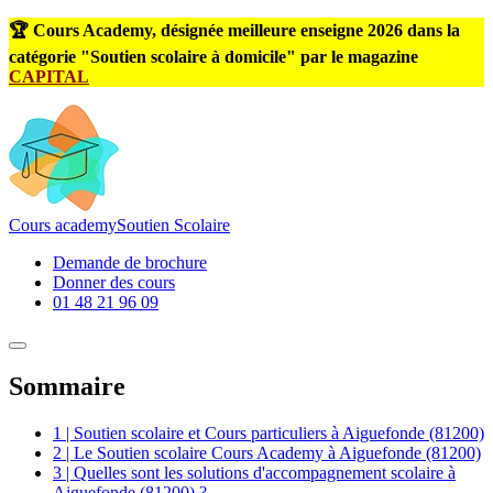
🏆 Cours Academy, désignée meilleure enseigne 2026 dans la
catégorie "Soutien scolaire à domicile" par le magazine
CAPITAL
Cours
academy
Soutien Scolaire
Demande de brochure
Donner des cours
01 48 21 96 09
Sommaire
1 | Soutien scolaire et Cours particuliers à Aiguefonde (81200)
2 | Le Soutien scolaire Cours Academy à Aiguefonde (81200)
3 | Quelles sont les solutions d'accompagnement scolaire à
Aiguefonde (81200) ?