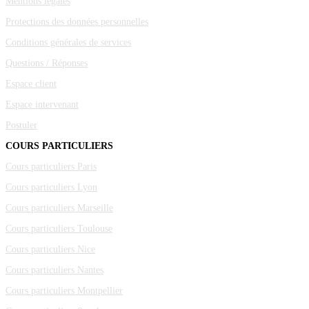
Mentions légales
Protections des données personnelles
Conditions générales de services
Questions / Réponses
Espace client
Espace intervenant
Postuler
COURS PARTICULIERS
Cours particuliers Paris
Cours particuliers Lyon
Cours particuliers Marseille
Cours particuliers Toulouse
Cours particuliers Nice
Cours particuliers Nantes
Cours particuliers Montpellier