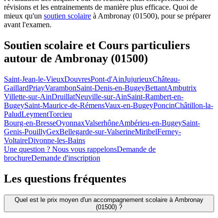
révisions et les entrainements de manière plus efficace. Quoi de
mieux qu'un
soutien scolaire
à Ambronay (01500), pour se préparer
avant l'examen.
Soutien scolaire et Cours particuliers
autour de
Ambronay (01500)
Saint-Jean-le-Vieux
Douvres
Pont-d'Ain
Jujurieux
Château-
Gaillard
Priay
Varambon
Saint-Denis-en-Bugey
Bettant
Ambutrix
Villette-sur-Ain
Druillat
Neuville-sur-Ain
Saint-Rambert-en-
Bugey
Saint-Maurice-de-Rémens
Vaux-en-Bugey
Poncin
Châtillon-la-
Palud
Leyment
Torcieu
Bourg-en-Bresse
Oyonnax
Valserhône
Ambérieu-en-Bugey
Saint-
Genis-Pouilly
Gex
Bellegarde-sur-Valserine
Miribel
Ferney-
Voltaire
Divonne-les-Bains
Une question ? Nous vous rappelons
Demande de
brochure
Demande d'inscription
Les questions
fréquentes
Quel est le prix moyen d'un accompagnement scolaire à Ambronay
(01500) ?