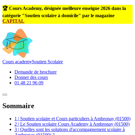
🏆 Cours Academy, désignée meilleure enseigne 2026 dans la
catégorie "Soutien scolaire à domicile" par le magazine
CAPITAL
Cours
academy
Soutien Scolaire
Demande de brochure
Donner des cours
01 48 21 96 09
Sommaire
1 | Soutien scolaire et Cours particuliers à Ambronay (01500)
2 | Le Soutien scolaire Cours Academy à Ambronay (01500)
3 | Quelles sont les solutions d'accompagnement scolaire à
Ambronay (01500) ?