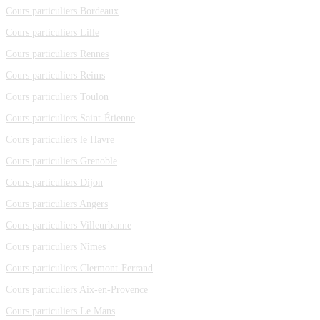
Cours particuliers Bordeaux
Cours particuliers Lille
Cours particuliers Rennes
Cours particuliers Reims
Cours particuliers Toulon
Cours particuliers Saint-Étienne
Cours particuliers le Havre
Cours particuliers Grenoble
Cours particuliers Dijon
Cours particuliers Angers
Cours particuliers Villeurbanne
Cours particuliers Nîmes
Cours particuliers Clermont-Ferrand
Cours particuliers Aix-en-Provence
Cours particuliers Le Mans