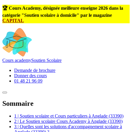
🏆 Cours Academy, désignée meilleure enseigne 2026 dans la
catégorie "Soutien scolaire à domicile" par le magazine
CAPITAL
Cours
academy
Soutien Scolaire
Demande de brochure
Donner des cours
01 48 21 96 09
Sommaire
1 | Soutien scolaire et Cours particuliers à Anglade (33390)
2 | Le Soutien scolaire Cours Academy à Anglade (33390)
3 | Quelles sont les solutions d'accompagnement scolaire à
Anglade (33390) ?