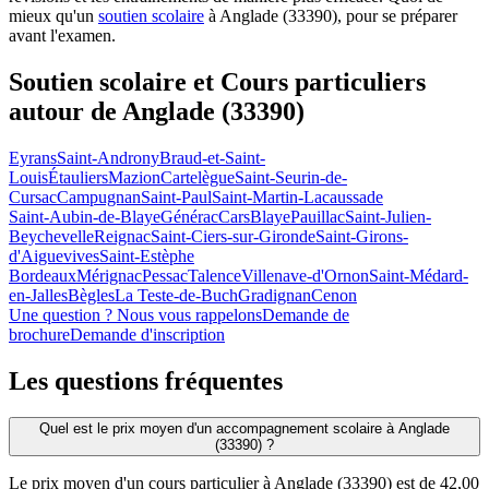
mieux qu'un
soutien scolaire
à Anglade (33390), pour se préparer
avant l'examen.
Soutien scolaire et Cours particuliers
autour de
Anglade (33390)
Eyrans
Saint-Androny
Braud-et-Saint-
Louis
Étauliers
Mazion
Cartelègue
Saint-Seurin-de-
Cursac
Campugnan
Saint-Paul
Saint-Martin-Lacaussade
Saint-Aubin-de-Blaye
Générac
Cars
Blaye
Pauillac
Saint-Julien-
Beychevelle
Reignac
Saint-Ciers-sur-Gironde
Saint-Girons-
d'Aiguevives
Saint-Estèphe
Bordeaux
Mérignac
Pessac
Talence
Villenave-d'Ornon
Saint-Médard-
en-Jalles
Bègles
La Teste-de-Buch
Gradignan
Cenon
Une question ? Nous vous rappelons
Demande de
brochure
Demande d'inscription
Les questions
fréquentes
Quel est le prix moyen d'un accompagnement scolaire à Anglade
(33390) ?
Le prix moyen d'un cours particulier à Anglade (33390) est de 42,00