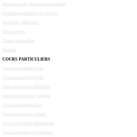
Protections des données personnelles
Conditions générales de services
Questions / Réponses
Espace client
Espace intervenant
Postuler
COURS PARTICULIERS
Cours particuliers Paris
Cours particuliers Lyon
Cours particuliers Marseille
Cours particuliers Toulouse
Cours particuliers Nice
Cours particuliers Nantes
Cours particuliers Montpellier
Cours particuliers Strasbourg