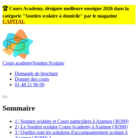
🏆 Cours Academy, désignée meilleure enseigne 2026 dans la
catégorie "Soutien scolaire à domicile" par le magazine
CAPITAL
Cours
academy
Soutien Scolaire
Demande de brochure
Donner des cours
01 48 21 96 09
Sommaire
1 | Soutien scolaire et Cours particuliers à Aramon (30390)
2 | Le Soutien scolaire Cours Academy à Aramon (30390)
3 | Quelles sont les solutions d'accompagnement scolaire à
Aramon (30390) ?