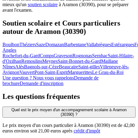
mieux qu'un
soutien scolaire
à Aramon (30390), pour se préparer
avant l'examen.
Soutien scolaire et Cours particuliers
autour de
Aramon (30390)
Boulbon
Théziers
Saze
Domazan
Barbentane
Vallabrègues
Estézargues
F
Angles
Rochefort-du-Gard
Comps
Graveson
Rognonas
Sernhac
Saint-Hilaire-
d'Ozilhan
Remoulins
Meynes
Saint-Bonnet-du-Gard
Maillane
Nîmes
Alès
Bagnols-sur-Cèze
Beaucaire
Saint-gilles
Villeneuve-lès-
Avignon
Vauvert
Pont-Saint-Esprit
Marguerittes
Le Grau-du-Roi
Une question ? Nous vous rappelons
Demande de
brochure
Demande d'inscription
Les questions
fréquentes
Quel est le prix moyen d'un accompagnement scolaire à Aramon
(30390) ?
Le prix moyen d'un cours particulier à Aramon (30390) est de 42,00
euros environ soit 21,00 euros après
crédit d'impôt