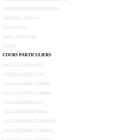
Conditions générales de services
Questions / Réponses
Espace client
Espace intervenant
Postuler
COURS PARTICULIERS
Cours particuliers Paris
Cours particuliers Lyon
Cours particuliers Marseille
Cours particuliers Toulouse
Cours particuliers Nice
Cours particuliers Nantes
Cours particuliers Montpellier
Cours particuliers Strasbourg
Cours particuliers Bordeaux