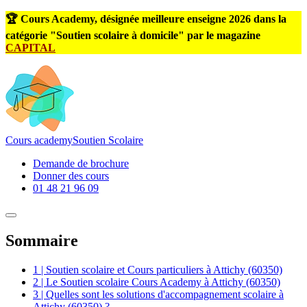
🏆 Cours Academy, désignée meilleure enseigne 2026 dans la
catégorie "Soutien scolaire à domicile" par le magazine
CAPITAL
Cours
academy
Soutien Scolaire
Demande de brochure
Donner des cours
01 48 21 96 09
Sommaire
1 | Soutien scolaire et Cours particuliers à Attichy (60350)
2 | Le Soutien scolaire Cours Academy à Attichy (60350)
3 | Quelles sont les solutions d'accompagnement scolaire à
Attichy (60350) ?