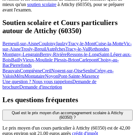
mieux qu'un
soutien scolaire
à Attichy (60350), pour se préparer
avant l'examen.
Soutien scolaire et Cours particuliers
autour de
Attichy (60350)
Berneuil-sur-Aisne
Couloisy
Jaulzy
Tracy-le-Mont
Cuise-la-Motte
Vic-
sur-Aisne
Trosly-Breuil
Autrêches
Tracy-le-Val
Rethondes
Montigny-Lengrain
Berny-Rivière
Ressons-le-Long
Saint-Léger-aux-
Bois
Bailly
Vieux-Moulin
le Plessis-Brion
Carlepont
Choisy-au-
Bac
Pierrefonds
Beauvais
Compiègne
Creil
Nogent-sur-Oise
Senlis
Crépy-en-
Valois
Méru
Montataire
Noyon
Pont-Sainte-Maxence
Une question ? Nous vous rappelons
Demande de
brochure
Demande d'inscription
Les questions
fréquentes
Quel est le prix moyen d'un accompagnement scolaire à Attichy
(60350) ?
Le prix moyen d'un cours particulier à Attichy (60350) est de 42,00
euros environ soit 21,00 euros après
crédit d'impôt