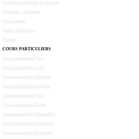
Conditions générales de services
Questions / Réponses
Espace client
Espace intervenant
Postuler
COURS PARTICULIERS
Cours particuliers Paris
Cours particuliers Lyon
Cours particuliers Marseille
Cours particuliers Toulouse
Cours particuliers Nice
Cours particuliers Nantes
Cours particuliers Montpellier
Cours particuliers Strasbourg
Cours particuliers Bordeaux