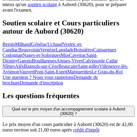
mieux qu'un
soutien scolaire
à Aubord (30620), pour se préparer
avant l'examen.
Soutien scolaire et Cours particuliers
autour de
Aubord (30620)
Bernis
Milhaud
Générac
Uchaud
Vestric-et-
Candiac
Beauvoisin
Vergèze
Langlade
Boissières
Caissargues
Codognan
Nages-et-Solorgues
Mus
Caveirac
Saint-
Dionisy
Garons
Bouillargues
Aigues-Vives
Calvisson
le Cailar
Nîmes
Alès
Bagnols-sur-Cèze
Beaucaire
Saint-gilles
Villeneuve-lès-
Avignon
Vauvert
Pont-Saint-Esprit
Marguerittes
Le Grau-du-Roi
Une question ? Nous vous rappelons
Demande de
brochure
Demande d'inscription
Les questions
fréquentes
Quel est le prix moyen d'un accompagnement scolaire à Aubord
(30620) ?
Le prix moyen d'un cours particulier à Aubord (30620) est de 42,00
euros environ soit 21,00 euros après
crédit d'impôt