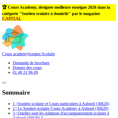
🏆 Cours Academy, désignée meilleure enseigne 2026 dans la
catégorie "Soutien scolaire à domicile" par le magazine
CAPITAL
Cours
academy
Soutien Scolaire
Demande de brochure
Donner des cours
01 48 21 96 09
Sommaire
1 | Soutien scolaire et Cours particuliers à Aubord (30620)
2 | Le Soutien scolaire Cours Academy à Aubord (30620)
3 | Quelles sont les solutions d'accompagnement scolaire à
Aubord (30620) ?