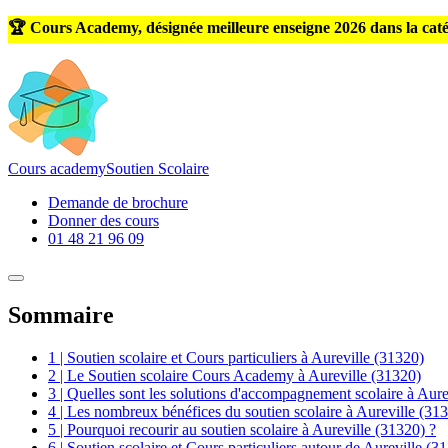
🏆 Cours Academy, désignée meilleure enseigne 2026 dans la caté
Cours
academy
Soutien Scolaire
Demande de brochure
Donner des cours
01 48 21 96 09
Sommaire
1 | Soutien scolaire et Cours particuliers à Aureville (31320)
2 | Le Soutien scolaire Cours Academy à Aureville (31320)
3 | Quelles sont les solutions d'accompagnement scolaire à Aure
4 | Les nombreux bénéfices du soutien scolaire à Aureville (31
5 | Pourquoi recourir au soutien scolaire à Aureville (31320) ?
6 | Soutien scolaire et Cours particuliers autour de Aureville (3