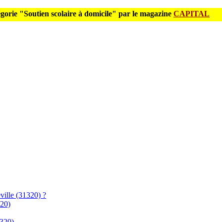
gorie "Soutien scolaire à domicile" par le magazine
CAPITAL
ville (31320) ?
320)
1320)