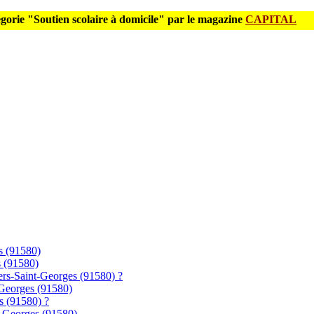
gorie "Soutien scolaire à domicile" par le magazine
CAPITAL
es (91580)
s (91580)
vers-Saint-Georges (91580) ?
-Georges (91580)
es (91580) ?
nt-Georges (91580)