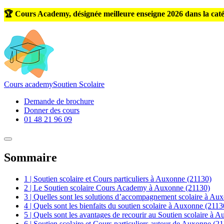
🏆 Cours Academy, désignée meilleure enseigne 2026 dans la caté
Cours
academy
Soutien Scolaire
Demande de brochure
Donner des cours
01 48 21 96 09
Sommaire
1 | Soutien scolaire et Cours particuliers à Auxonne (21130)
2 | Le Soutien scolaire Cours Academy à Auxonne (21130)
3 | Quelles sont les solutions d’accompagnement scolaire à Au
4 | Quels sont les bienfaits du soutien scolaire à Auxonne (2113
5 | Quels sont les avantages de recourir au Soutien scolaire à 
6 | Soutien scolaire et Cours particuliers autour de Auxonne (2