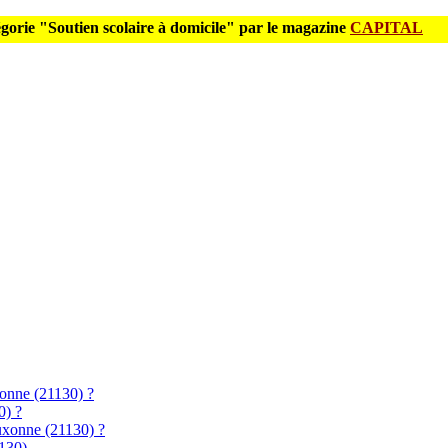
gorie "Soutien scolaire à domicile" par le magazine
CAPITAL
xonne (21130) ?
0) ?
Auxonne (21130) ?
1130)