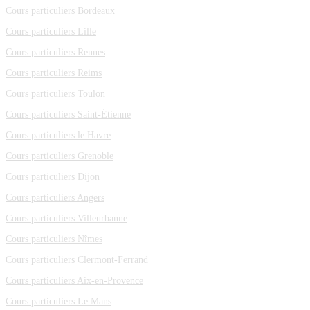
Cours particuliers Bordeaux
Cours particuliers Lille
Cours particuliers Rennes
Cours particuliers Reims
Cours particuliers Toulon
Cours particuliers Saint-Étienne
Cours particuliers le Havre
Cours particuliers Grenoble
Cours particuliers Dijon
Cours particuliers Angers
Cours particuliers Villeurbanne
Cours particuliers Nîmes
Cours particuliers Clermont-Ferrand
Cours particuliers Aix-en-Provence
Cours particuliers Le Mans