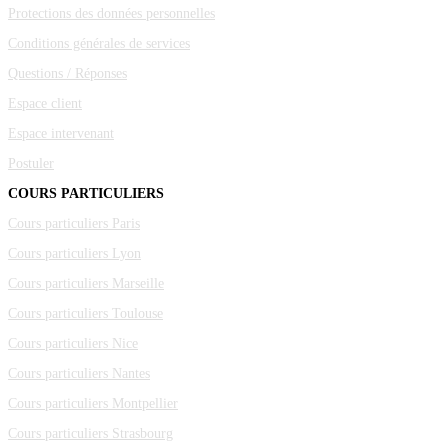
Protections des données personnelles
Conditions générales de services
Questions / Réponses
Espace client
Espace intervenant
Postuler
COURS PARTICULIERS
Cours particuliers Paris
Cours particuliers Lyon
Cours particuliers Marseille
Cours particuliers Toulouse
Cours particuliers Nice
Cours particuliers Nantes
Cours particuliers Montpellier
Cours particuliers Strasbourg