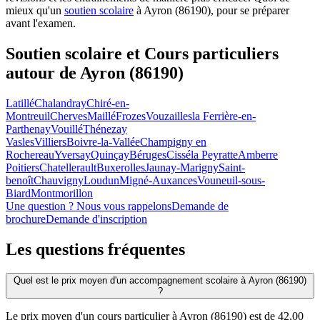
mieux qu'un
soutien scolaire
à Ayron (86190), pour se préparer
avant l'examen.
Soutien scolaire et Cours particuliers
autour de
Ayron (86190)
Latillé
Chalandray
Chiré-en-
Montreuil
Cherves
Maillé
Frozes
Vouzailles
la Ferrière-en-
Parthenay
Vouillé
Thénezay
Vasles
Villiers
Boivre-la-Vallée
Champigny en
Rochereau
Yversay
Quinçay
Béruges
Cissé
la Peyratte
Amberre
Poitiers
Chatellerault
Buxerolles
Jaunay-Marigny
Saint-
benoît
Chauvigny
Loudun
Migné-Auxances
Vouneuil-sous-
Biard
Montmorillon
Une question ? Nous vous rappelons
Demande de
brochure
Demande d'inscription
Les questions
fréquentes
Quel est le prix moyen d'un accompagnement scolaire à Ayron (86190)
?
Le prix moyen d'un cours particulier à Ayron (86190) est de 42,00