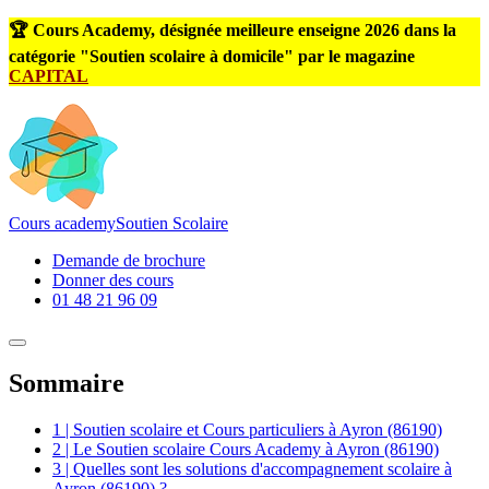
🏆 Cours Academy, désignée meilleure enseigne 2026 dans la
catégorie "Soutien scolaire à domicile" par le magazine
CAPITAL
Cours
academy
Soutien Scolaire
Demande de brochure
Donner des cours
01 48 21 96 09
Sommaire
1 | Soutien scolaire et Cours particuliers à Ayron (86190)
2 | Le Soutien scolaire Cours Academy à Ayron (86190)
3 | Quelles sont les solutions d'accompagnement scolaire à
Ayron (86190) ?