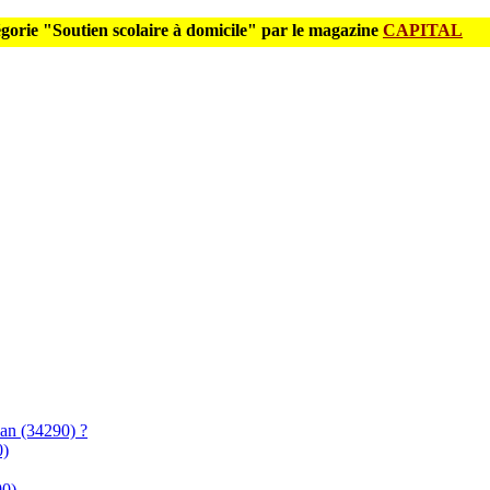
gorie "Soutien scolaire à domicile" par le magazine
CAPITAL
san (34290) ?
0)
90)