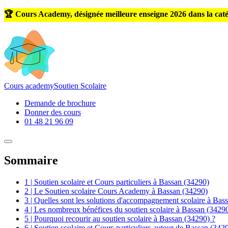
🏆 Cours Academy, désignée meilleure enseigne 2026 dans la caté
Cours
academy
Soutien Scolaire
Demande de brochure
Donner des cours
01 48 21 96 09
Sommaire
1 | Soutien scolaire et Cours particuliers à Bassan (34290)
2 | Le Soutien scolaire Cours Academy à Bassan (34290)
3 | Quelles sont les solutions d'accompagnement scolaire à Bas
4 | Les nombreux bénéfices du soutien scolaire à Bassan (3429
5 | Pourquoi recourir au soutien scolaire à Bassan (34290) ?
6 | Soutien scolaire et Cours particuliers autour de Bassan (342