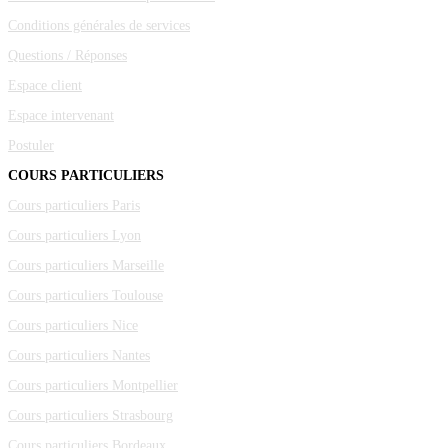
Conditions générales de services
Questions / Réponses
Espace client
Espace intervenant
Postuler
COURS PARTICULIERS
Cours particuliers Paris
Cours particuliers Lyon
Cours particuliers Marseille
Cours particuliers Toulouse
Cours particuliers Nice
Cours particuliers Nantes
Cours particuliers Montpellier
Cours particuliers Strasbourg
Cours particuliers Bordeaux