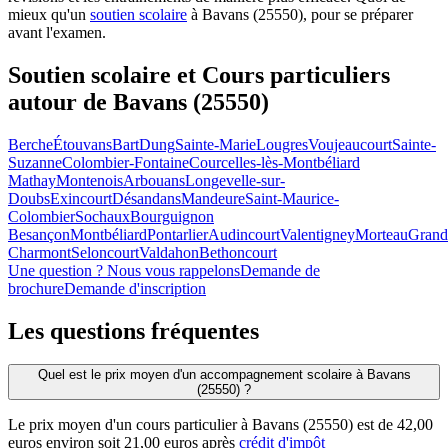
mieux qu'un
soutien scolaire
à Bavans (25550), pour se préparer
avant l'examen.
Soutien scolaire et Cours particuliers
autour de
Bavans (25550)
Berche
Étouvans
Bart
Dung
Sainte-Marie
Lougres
Voujeaucourt
Sainte-
Suzanne
Colombier-Fontaine
Courcelles-lès-Montbéliard
Mathay
Montenois
Arbouans
Longevelle-sur-
Doubs
Exincourt
Désandans
Mandeure
Saint-Maurice-
Colombier
Sochaux
Bourguignon
Besançon
Montbéliard
Pontarlier
Audincourt
Valentigney
Morteau
Grand
Charmont
Seloncourt
Valdahon
Bethoncourt
Une question ? Nous vous rappelons
Demande de
brochure
Demande d'inscription
Les questions
fréquentes
Quel est le prix moyen d'un accompagnement scolaire à Bavans
(25550) ?
Le prix moyen d'un cours particulier à Bavans (25550) est de 42,00
euros environ soit 21,00 euros après
crédit d'impôt