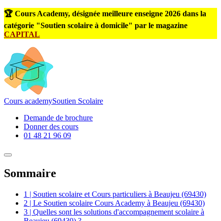
🏆 Cours Academy, désignée meilleure enseigne 2026 dans la
catégorie "Soutien scolaire à domicile" par le magazine
CAPITAL
Cours
academy
Soutien Scolaire
Demande de brochure
Donner des cours
01 48 21 96 09
Sommaire
1 | Soutien scolaire et Cours particuliers à Beaujeu (69430)
2 | Le Soutien scolaire Cours Academy à Beaujeu (69430)
3 | Quelles sont les solutions d'accompagnement scolaire à
Beaujeu (69430) ?