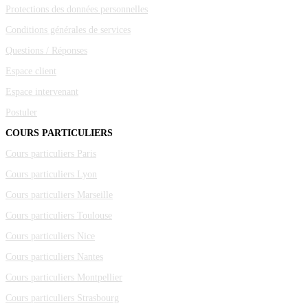
Protections des données personnelles
Conditions générales de services
Questions / Réponses
Espace client
Espace intervenant
Postuler
COURS PARTICULIERS
Cours particuliers Paris
Cours particuliers Lyon
Cours particuliers Marseille
Cours particuliers Toulouse
Cours particuliers Nice
Cours particuliers Nantes
Cours particuliers Montpellier
Cours particuliers Strasbourg