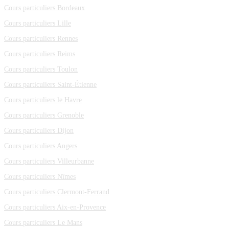
Cours particuliers Bordeaux
Cours particuliers Lille
Cours particuliers Rennes
Cours particuliers Reims
Cours particuliers Toulon
Cours particuliers Saint-Étienne
Cours particuliers le Havre
Cours particuliers Grenoble
Cours particuliers Dijon
Cours particuliers Angers
Cours particuliers Villeurbanne
Cours particuliers Nîmes
Cours particuliers Clermont-Ferrand
Cours particuliers Aix-en-Provence
Cours particuliers Le Mans