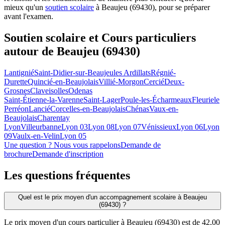
mieux qu'un
soutien scolaire
à Beaujeu (69430), pour se préparer
avant l'examen.
Soutien scolaire et Cours particuliers
autour de
Beaujeu (69430)
Lantignié
Saint-Didier-sur-Beaujeu
les Ardillats
Régnié-
Durette
Quincié-en-Beaujolais
Villié-Morgon
Cercié
Deux-
Grosnes
Claveisolles
Odenas
Saint-Étienne-la-Varenne
Saint-Lager
Poule-les-Écharmeaux
Fleurie
le
Perréon
Lancié
Corcelles-en-Beaujolais
Chénas
Vaux-en-
Beaujolais
Charentay
Lyon
Villeurbanne
Lyon 03
Lyon 08
Lyon 07
Vénissieux
Lyon 06
Lyon
09
Vaulx-en-Velin
Lyon 05
Une question ? Nous vous rappelons
Demande de
brochure
Demande d'inscription
Les questions
fréquentes
Quel est le prix moyen d'un accompagnement scolaire à Beaujeu
(69430) ?
Le prix moyen d'un cours particulier à Beaujeu (69430) est de 42,00