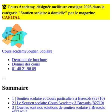
🏆 Cours Academy, désignée meilleure enseigne 2026 dans la
catégorie "Soutien scolaire à domicile" par le magazine
CAPITAL
Cours
academy
Soutien Scolaire
Demande de brochure
Donner des cours
01 48 21 96 09
Sommaire
1 | Soutien scolaire et Cours particuliers à Bressols (82710)
2 | Le Soutien scolaire Cours Academy à Bressols (82710)
3 | Quelles sont nos solutions de soutien scolaire à Bressols
(82710) ?