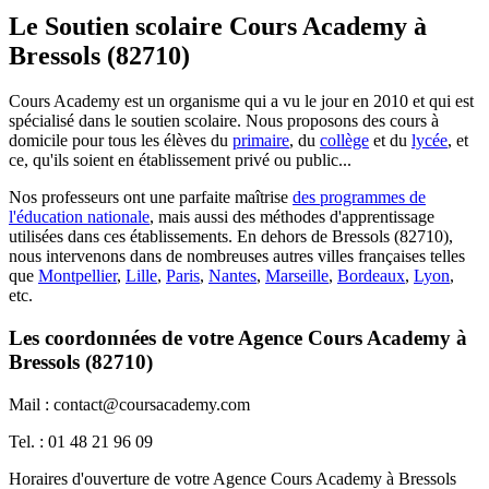
Le Soutien scolaire Cours Academy à
Bressols (82710)
Cours Academy est un organisme qui a vu le jour en 2010 et qui est
spécialisé dans le soutien scolaire. Nous proposons des cours à
domicile pour tous les élèves du
primaire
, du
collège
et du
lycée
, et
ce, qu'ils soient en établissement privé ou public...
Nos professeurs ont une parfaite maîtrise
des programmes de
l'éducation nationale
, mais aussi des méthodes d'apprentissage
utilisées dans ces établissements. En dehors de Bressols (82710),
nous intervenons dans de nombreuses autres villes françaises telles
que
Montpellier
,
Lille
,
Paris
,
Nantes
,
Marseille
,
Bordeaux
,
Lyon
,
etc.
Les coordonnées de votre Agence Cours Academy à
Bressols (82710)
Mail : contact@coursacademy.com
Tel. : 01 48 21 96 09
Horaires d'ouverture de votre Agence Cours Academy à Bressols