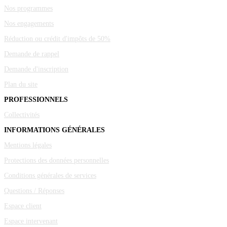
Nos programmes
Nos engagements
Réduction ou crédit d'impôts de 50%
Demande de rappel
Demande d'inscription
Plan du site
PROFESSIONNELS
Collectivités
INFORMATIONS GÉNÉRALES
Mentions légales
Protections des données personnelles
Conditions générales de services
Questions / Réponses
Espace client
Espace intervenant