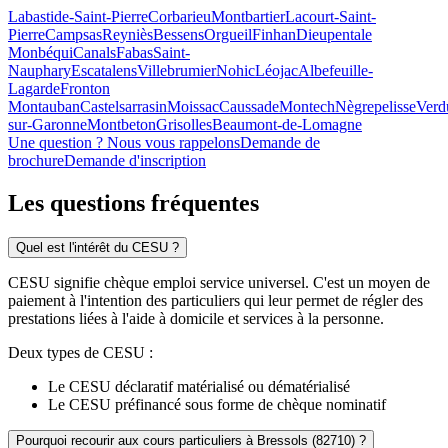
Labastide-Saint-Pierre
Corbarieu
Montbartier
Lacourt-Saint-
Pierre
Campsas
Reyniès
Bessens
Orgueil
Finhan
Dieupentale
Monbéqui
Canals
Fabas
Saint-
Nauphary
Escatalens
Villebrumier
Nohic
Léojac
Albefeuille-
Lagarde
Fronton
Montauban
Castelsarrasin
Moissac
Caussade
Montech
Nègrepelisse
Verd
sur-Garonne
Montbeton
Grisolles
Beaumont-de-Lomagne
Une question ? Nous vous rappelons
Demande de
brochure
Demande d'inscription
Les questions
fréquentes
Quel est l'intérêt du CESU ?
CESU signifie chèque emploi service universel. C'est un moyen de
paiement à l'intention des particuliers qui leur permet de régler des
prestations liées à l'aide à domicile et services à la personne.
Deux types de CESU :
Le CESU déclaratif matérialisé ou dématérialisé
Le CESU préfinancé sous forme de chèque nominatif
Pourquoi recourir aux cours particuliers à Bressols (82710) ?