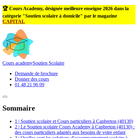
🏆 Cours Academy, désignée meilleure enseigne 2026 dans la
catégorie "Soutien scolaire à domicile" par le magazine
CAPITAL
Cours
academy
Soutien Scolaire
Demande de brochure
Donner des cours
01 48 21 96 09
Sommaire
1 | Soutien scolaire et Cours particuliers à Capbreton (40130)
2 | Le Soutien scolaire Cours Academy à Capbreton (40130) :
des cours particuliers adaptés aux besoins de votre enfant
3 | Quelles sont les solutions d'accompagnement scolaire à