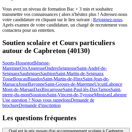
Vous avez un niveau de formation Bac + 3 min et souhaitez
transmettre vos connaissances ( alors n'hésitez plus ! Adressez-nous
votre candidature en cliquant sur le lien suivant :
Rejoignez-nous
.
Après examen de votre candidature, un chargé de recrutement vous
contactera pour un entretien.
Soutien scolaire et Cours particuliers
autour de
Capbreton (40130)
Soorts-Hossegor
Bénesse-
Maremne
Orx
Angresse
Ondres
Seignosse
Saint-André-de-
Seignanx
Saubrigues
Saubion
Saint-Martin-de-Seignanx
Tosse
Boucau
Biaudos
Saint-Martin-de-Hinx
Saint-Jean-de-
Marsacq
Josse
Bayonne
Saint-Geours-de-Maremne
Urcuit
Lahonce
Mont-de-Marsan
Dax
Biscarrosse
Saint-Paul-lès-Dax
Tarnos
Saint-
pierre-du-mont
Soustons
Saint-Vincent-de-Tyrosse
Mimizan
Labenne
Une question ? Nous vous rappelons
Demande de
brochure
Demande d'inscription
Les questions
fréquentes
Quel est le prix moyen d'un accompagnement scolaire à Capbreton