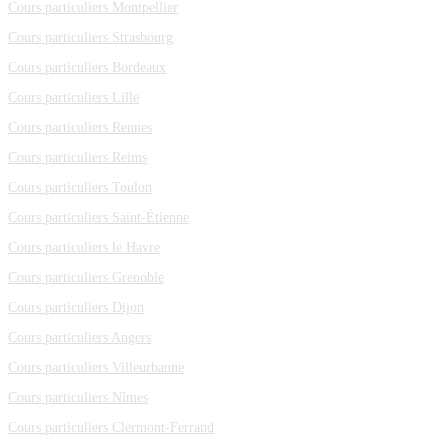
Cours particuliers Montpellier
Cours particuliers Strasbourg
Cours particuliers Bordeaux
Cours particuliers Lille
Cours particuliers Rennes
Cours particuliers Reims
Cours particuliers Toulon
Cours particuliers Saint-Étienne
Cours particuliers le Havre
Cours particuliers Grenoble
Cours particuliers Dijon
Cours particuliers Angers
Cours particuliers Villeurbanne
Cours particuliers Nîmes
Cours particuliers Clermont-Ferrand