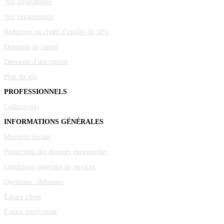
Nos programmes
Nos engagements
Réduction ou crédit d'impôts de 50%
Demande de rappel
Demande d'inscription
Plan du site
PROFESSIONNELS
Collectivités
INFORMATIONS GÉNÉRALES
Mentions légales
Protections des données personnelles
Conditions générales de services
Questions / Réponses
Espace client
Espace intervenant