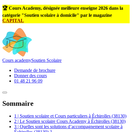
🏆 Cours Academy, désignée meilleure enseigne 2026 dans la
catégorie "Soutien scolaire à domicile" par le magazine
CAPITAL
Cours
academy
Soutien Scolaire
Demande de brochure
Donner des cours
01 48 21 96 09
Sommaire
1 | Soutien scolaire et Cours particuliers à Échirolles (38130)
2 | Le Soutien scolaire Cours Academy à Échirolles (38130)
3 | Quelles sont les solutions d’accompagnement scolaire à
Échirolles (38130) ?