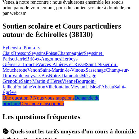
Venez à notre rencontre : nous évaluerons ensemble les soucis
principaux de votre enfant, pour du soutien scolaire à domicile, ou
par webcam.
Soutien scolaire et Cours particuliers
autour de Échirolles (38130)
Eybens
Le Pont-de-
Claix
Bresson
Seyssins
Poisat
Champagnier
Seyssinet-
Pariset
Jarrie
Brié-et-Angonnes
Herbeys
Gières
La Tronche
Varces-Allières-et-Risset
Saint-Nizier-du-
Moucherotte
Venon
Saint-Martin-le-Vinoux
Sassenage
Champ-sur-
Drac
Vaulnaveys-le-Bas
Notre-Dame-de-Mésage
Grenoble
Saint-Martin-d'Hères
Vienne
Bourgoin-
Jallieu
Fontaine
Voiron
Villefontaine
Meylan
L'Isle-d'Abeau
Saint-
Égrève
Une question ? Nous vous rappelons
Demande de
brochure
Demande d'inscription
Les questions
fréquentes
📚 Quels sont les tarifs moyens d'un cours à domicile