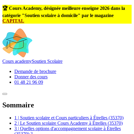
🏆 Cours Academy, désignée meilleure enseigne 2026 dans la
catégorie "Soutien scolaire à domicile" par le magazine
CAPITAL
Cours
academy
Soutien Scolaire
Demande de brochure
Donner des cours
01 48 21 96 09
Sommaire
1 | Soutien scolaire et Cours particuliers à Étrelles (35370)
2 | Le Soutien scolaire Cours Academy à Étrelles (35370)
3 | Quelles options d'accompagnement scolaire à Étrelles
(35370) ?