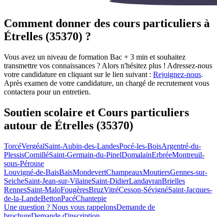
Comment donner des cours particuliers à
Étrelles (35370) ?
Vous avez un niveau de formation Bac + 3 min et souhaitez
transmettre vos connaissances ? Alors n'hésitez plus ! Adressez-nous
votre candidature en cliquant sur le lien suivant :
Rejoignez-nous
.
Après examen de votre candidature, un chargé de recrutement vous
contactera pour un entretien.
Soutien scolaire et Cours particuliers
autour de
Étrelles (35370)
Torcé
Vergéal
Saint-Aubin-des-Landes
Pocé-les-Bois
Argentré-du-
Plessis
Cornillé
Saint-Germain-du-Pinel
Domalain
Erbrée
Montreuil-
sous-Pérouse
Louvigné-de-Bais
Bais
Mondevert
Champeaux
Moutiers
Gennes-sur-
Seiche
Saint-Jean-sur-Vilaine
Saint-Didier
Landavran
Brielles
Rennes
Saint-Malo
Fougères
Bruz
Vitré
Cesson-Sévigné
Saint-Jacques-
de-la-Lande
Betton
Pacé
Chantepie
Une question ? Nous vous rappelons
Demande de
brochure
Demande d'inscription