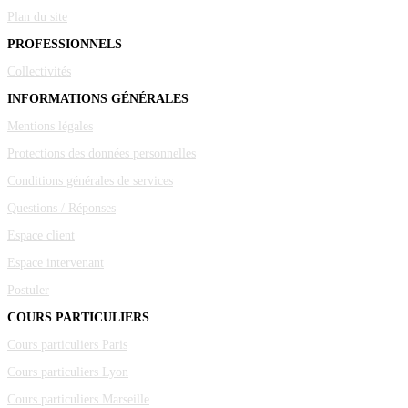
Plan du site
PROFESSIONNELS
Collectivités
INFORMATIONS GÉNÉRALES
Mentions légales
Protections des données personnelles
Conditions générales de services
Questions / Réponses
Espace client
Espace intervenant
Postuler
COURS PARTICULIERS
Cours particuliers Paris
Cours particuliers Lyon
Cours particuliers Marseille