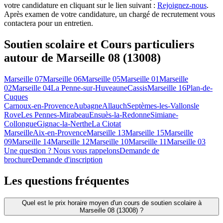
votre candidature en cliquant sur le lien suivant :
Rejoignez-nous
.
Après examen de votre candidature, un chargé de recrutement vous
contactera pour un entretien.
Soutien scolaire et Cours particuliers
autour de
Marseille 08 (13008)
Marseille 07
Marseille 06
Marseille 05
Marseille 01
Marseille
02
Marseille 04
La Penne-sur-Huveaune
Cassis
Marseille 16
Plan-de-
Cuques
Carnoux-en-Provence
Aubagne
Allauch
Septèmes-les-Vallons
le
Rove
Les Pennes-Mirabeau
Ensuès-la-Redonne
Simiane-
Collongue
Gignac-la-Nerthe
La Ciotat
Marseille
Aix-en-Provence
Marseille 13
Marseille 15
Marseille
09
Marseille 14
Marseille 12
Marseille 10
Marseille 11
Marseille 03
Une question ? Nous vous rappelons
Demande de
brochure
Demande d'inscription
Les questions
fréquentes
Quel est le prix horaire moyen d'un cours de soutien scolaire à
Marseille 08 (13008) ?