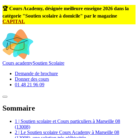
🏆 Cours Academy, désignée meilleure enseigne 2026 dans la
catégorie "Soutien scolaire à domicile" par le magazine
CAPITAL
Cours
academy
Soutien Scolaire
Demande de brochure
Donner des cours
01 48 21 96 09
Sommaire
1 | Soutien scolaire et Cours particuliers à Marseille 08
(13008)
2 | Le Soutien scolaire Cours Academy à Marseille 08
(13008), une solution très plébiscitée