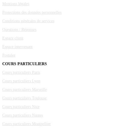
Mentions légales
Protections des données personnelles
Conditions générales de services
Questions / Réponses
Espace client
Espace intervenant
Postuler
COURS PARTICULIERS
Cours particuliers Paris
Cours particuliers Lyon
Cours particuliers Marseille
Cours particuliers Toulouse
Cours particuliers Nice
Cours particuliers Nantes
Cours particuliers Montpellier