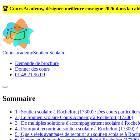
🏆 Cours Academy, désignée meilleure enseigne 2026 dans la caté
Cours
academy
Soutien Scolaire
Demande de brochure
Donner des cours
01 48 21 96 09
Sommaire
1 | Soutien scolaire à Rochefort (17300) : Des cours particulier
2 | Le Soutien scolaire Cours Academy à Rochefort (17300)
3 | De multiples solutions d'accompagnement scolaire à Rochef
4 | Pourquoi recourir au soutien scolaire à Rochefort (17300) ?
5 | Quels réels avantages de recourir au soutien scolaire à Roch
6 | Comment donner des cours particuliers à Rochefort (17300)