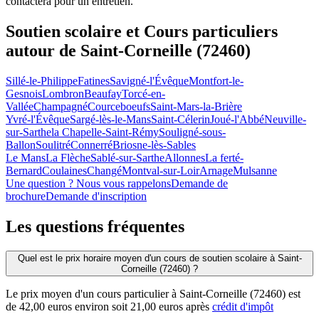
contactera pour un entretien.
Soutien scolaire et Cours particuliers
autour de
Saint-Corneille (72460)
Sillé-le-Philippe
Fatines
Savigné-l'Évêque
Montfort-le-
Gesnois
Lombron
Beaufay
Torcé-en-
Vallée
Champagné
Courceboeufs
Saint-Mars-la-Brière
Yvré-l'Évêque
Sargé-lès-le-Mans
Saint-Célerin
Joué-l'Abbé
Neuville-
sur-Sarthe
la Chapelle-Saint-Rémy
Souligné-sous-
Ballon
Soulitré
Connerré
Briosne-lès-Sables
Le Mans
La Flèche
Sablé-sur-Sarthe
Allonnes
La ferté-
Bernard
Coulaines
Changé
Montval-sur-Loir
Arnage
Mulsanne
Une question ? Nous vous rappelons
Demande de
brochure
Demande d'inscription
Les questions
fréquentes
Quel est le prix horaire moyen d'un cours de soutien scolaire à Saint-
Corneille (72460) ?
Le prix moyen d'un cours particulier à Saint-Corneille (72460) est
de 42,00 euros environ soit 21,00 euros après
crédit d'impôt