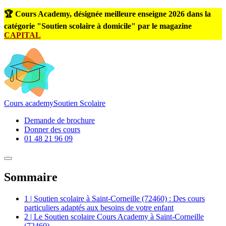
🏆 Cours Academy, désignée meilleure enseigne 2026 dans la
catégorie "Soutien scolaire à domicile" par le magazine
CAPITAL
Cours
academy
Soutien Scolaire
Demande de brochure
Donner des cours
01 48 21 96 09
Sommaire
1 | Soutien scolaire à Saint-Corneille (72460) : Des cours
particuliers adaptés aux besoins de votre enfant
2 | Le Soutien scolaire Cours Academy à Saint-Corneille
(72460)