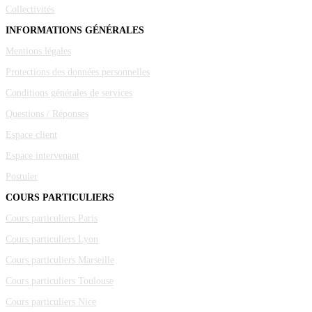
Collectivités
INFORMATIONS GÉNÉRALES
Mentions légales
Protections des données personnelles
Conditions générales de services
Questions / Réponses
Espace client
Espace intervenant
Postuler
COURS PARTICULIERS
Cours particuliers Paris
Cours particuliers Lyon
Cours particuliers Marseille
Cours particuliers Toulouse
Cours particuliers Nice