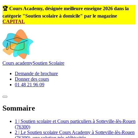
🏆 Cours Academy, désignée meilleure enseigne 2026 dans la
catégorie "Soutien scolaire à domicile" par le magazine
CAPITAL
Cours
academy
Soutien Scolaire
Demande de brochure
Donner des cours
01 48 21 96 09
Sommaire
1 | Soutien scolaire et Cours particuliers à Sotteville-lès-Rouen
(76300)
2 | Le Soutien scolaire Cours Academy à Sotteville-lès-Rouen
(76300), une solution très plébiscitée