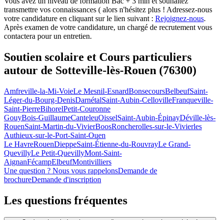
Vous avez un niveau de formation Bac + 3 min et souhaitez
transmettre vos connaissances ( alors n'hésitez plus ! Adressez-nous
votre candidature en cliquant sur le lien suivant :
Rejoignez-nous
.
Après examen de votre candidature, un chargé de recrutement vous
contactera pour un entretien.
Soutien scolaire et Cours particuliers
autour de
Sotteville-lès-Rouen (76300)
Amfreville-la-Mi-Voie
Le Mesnil-Esnard
Bonsecours
Belbeuf
Saint-
Léger-du-Bourg-Denis
Darnétal
Saint-Aubin-Celloville
Franqueville-
Saint-Pierre
Bihorel
Petit-Couronne
Gouy
Bois-Guillaume
Canteleu
Oissel
Saint-Aubin-Épinay
Déville-lès-
Rouen
Saint-Martin-du-Vivier
Boos
Roncherolles-sur-le-Vivier
les
Authieux-sur-le-Port-Saint-Ouen
Le Havre
Rouen
Dieppe
Saint-Étienne-du-Rouvray
Le Grand-
Quevilly
Le Petit-Quevilly
Mont-Saint-
Aignan
Fécamp
Elbeuf
Montivilliers
Une question ? Nous vous rappelons
Demande de
brochure
Demande d'inscription
Les questions
fréquentes