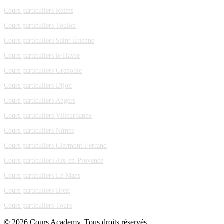
Cours particuliers Reims
Cours particuliers Toulon
Cours particuliers Saint-Étienne
Cours particuliers le Havre
Cours particuliers Grenoble
Cours particuliers Dijon
Cours particuliers Angers
Cours particuliers Villeurbanne
Cours particuliers Nîmes
Cours particuliers Clermont-Ferrand
Cours particuliers Aix-en-Provence
Cours particuliers Le Mans
Cours particuliers Brest
Cours particuliers Tours
© 2026 Cours Academy. Tous droits réservés.