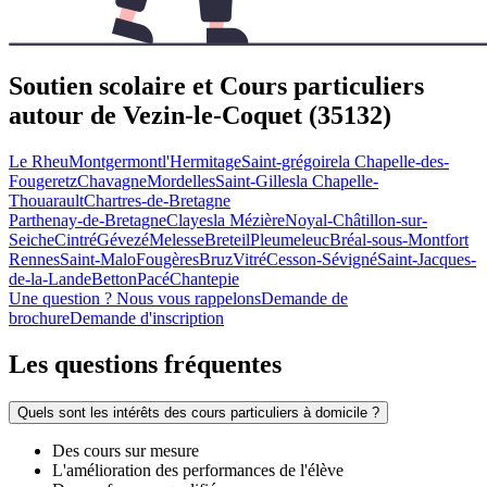
Soutien scolaire et Cours particuliers
autour de
Vezin-le-Coquet (35132)
Le Rheu
Montgermont
l'Hermitage
Saint-grégoire
la Chapelle-des-
Fougeretz
Chavagne
Mordelles
Saint-Gilles
la Chapelle-
Thouarault
Chartres-de-Bretagne
Parthenay-de-Bretagne
Clayes
la Mézière
Noyal-Châtillon-sur-
Seiche
Cintré
Gévezé
Melesse
Breteil
Pleumeleuc
Bréal-sous-Montfort
Rennes
Saint-Malo
Fougères
Bruz
Vitré
Cesson-Sévigné
Saint-Jacques-
de-la-Lande
Betton
Pacé
Chantepie
Une question ? Nous vous rappelons
Demande de
brochure
Demande d'inscription
Les questions
fréquentes
Quels sont les intérêts des cours particuliers à domicile ?
Des cours sur mesure
L'amélioration des performances de l'élève