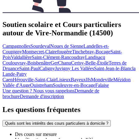
Soutien scolaire et Cours particuliers
autour de
Vire-Normandie (14500)
Campagnolles
Sourdeval
Noues de Sienne
Landelles-et-
Coupigny
Montsecret-Clairefougère
Tinchebray-Bocage
Saint-
Pois
Valdallière
Saint-Clément-Rancoudray
Landisacq
Coulouvray-Boisbenâtre
Ger
Chanu
Cerisy-Belle-Étoile
Terres de
Druance
Saint-Paul
Caligny
Juvigny Les Vallées
Saint-Jean-le-Blanc
la
Lande-Patry
Caen
Hérouville-Saint-Clair
Lisieux
Bayeux
Ifs
Mondeville
Mézidon
Vallée d'Auge
Ouistreham
Souleuvre-en-Bocage
Falaise
Une question ? Nous vous rappelons
Demande de
brochure
Demande d'inscription
Les questions
fréquentes
Quels sont les intérêts des cours particuliers à domicile ?
Des cours sur mesure