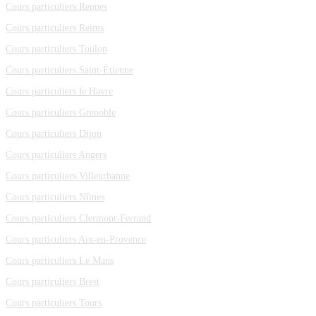
Cours particuliers Rennes
Cours particuliers Reims
Cours particuliers Toulon
Cours particuliers Saint-Étienne
Cours particuliers le Havre
Cours particuliers Grenoble
Cours particuliers Dijon
Cours particuliers Angers
Cours particuliers Villeurbanne
Cours particuliers Nîmes
Cours particuliers Clermont-Ferrand
Cours particuliers Aix-en-Provence
Cours particuliers Le Mans
Cours particuliers Brest
Cours particuliers Tours