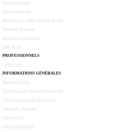
Nos programmes
Nos engagements
Réduction ou crédit d'impôts de 50%
Demande de rappel
Demande d'inscription
Plan du site
PROFESSIONNELS
Collectivités
INFORMATIONS GÉNÉRALES
Mentions légales
Protections des données personnelles
Conditions générales de services
Questions / Réponses
Espace client
Espace intervenant