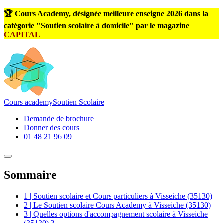
🏆 Cours Academy, désignée meilleure enseigne 2026 dans la
catégorie "Soutien scolaire à domicile" par le magazine
CAPITAL
Cours
academy
Soutien Scolaire
Demande de brochure
Donner des cours
01 48 21 96 09
Sommaire
1 | Soutien scolaire et Cours particuliers à Visseiche (35130)
2 | Le Soutien scolaire Cours Academy à Visseiche (35130)
3 | Quelles options d'accompagnement scolaire à Visseiche
(35130) ?