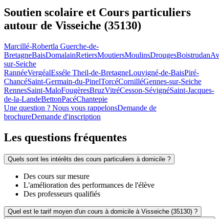
Soutien scolaire et Cours particuliers
autour de
Visseiche (35130)
Marcillé-Robert
la Guerche-de-
Bretagne
Bais
Domalain
Retiers
Moutiers
Moulins
Drouges
Boistrudan
Av
sur-Seiche
Rannée
Vergéal
Essé
le Theil-de-Bretagne
Louvigné-de-Bais
Piré-
Chancé
Saint-Germain-du-Pinel
Torcé
Cornillé
Gennes-sur-Seiche
Rennes
Saint-Malo
Fougères
Bruz
Vitré
Cesson-Sévigné
Saint-Jacques-
de-la-Lande
Betton
Pacé
Chantepie
Une question ? Nous vous rappelons
Demande de
brochure
Demande d'inscription
Les questions
fréquentes
Quels sont les intérêts des cours particuliers à domicile ?
Des cours sur mesure
L'amélioration des performances de l'élève
Des professeurs qualifiés
Quel est le tarif moyen d'un cours à domicile à Visseiche (35130) ?