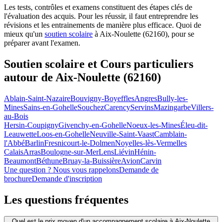
Les tests, contrôles et examens constituent des étapes clés de
l'évaluation des acquis. Pour les réussir, il faut entreprendre les
révisions et les entrainements de manière plus efficace. Quoi de
mieux qu'un
soutien scolaire
à Aix-Noulette (62160), pour se
préparer avant l'examen.
Soutien scolaire et Cours particuliers
autour de
Aix-Noulette (62160)
Ablain-Saint-Nazaire
Bouvigny-Boyeffles
Angres
Bully-les-
Mines
Sains-en-Gohelle
Souchez
Carency
Servins
Mazingarbe
Villers-
au-Bois
Hersin-Coupigny
Givenchy-en-Gohelle
Noeux-les-Mines
Éleu-dit-
Leauwette
Loos-en-Gohelle
Neuville-Saint-Vaast
Camblain-
l'Abbé
Barlin
Fresnicourt-le-Dolmen
Noyelles-lès-Vermelles
Calais
Arras
Boulogne-sur-Mer
Lens
Liévin
Hénin-
Beaumont
Béthune
Bruay-la-Buissière
Avion
Carvin
Une question ? Nous vous rappelons
Demande de
brochure
Demande d'inscription
Les questions
fréquentes
Quel est le prix moyen d'un accompagnement scolaire à Aix-Noulette