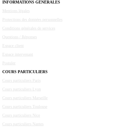
INFORMATIONS GÉNÉRALES
Mentions légales
Protections des données personnelles
Conditions générales de services
Questions / Réponses
Espace client
Espace intervenant
Postuler
COURS PARTICULIERS
Cours particuliers Paris
Cours particuliers Lyon
Cours particuliers Marseille
Cours particuliers Toulouse
Cours particuliers Nice
Cours particuliers Nantes