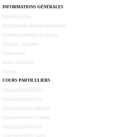
INFORMATIONS GÉNÉRALES
Mentions légales
Protections des données personnelles
Conditions générales de services
Questions / Réponses
Espace client
Espace intervenant
Postuler
COURS PARTICULIERS
Cours particuliers Paris
Cours particuliers Lyon
Cours particuliers Marseille
Cours particuliers Toulouse
Cours particuliers Nice
Cours particuliers Nantes