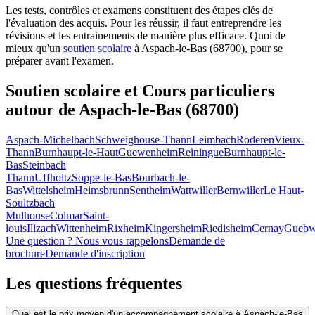
Les tests, contrôles et examens constituent des étapes clés de
l'évaluation des acquis. Pour les réussir, il faut entreprendre les
révisions et les entrainements de manière plus efficace. Quoi de
mieux qu'un
soutien scolaire
à Aspach-le-Bas (68700), pour se
préparer avant l'examen.
Soutien scolaire et Cours particuliers
autour de
Aspach-le-Bas (68700)
Aspach-Michelbach
Schweighouse-Thann
Leimbach
Roderen
Vieux-
Thann
Burnhaupt-le-Haut
Guewenheim
Reiningue
Burnhaupt-le-
Bas
Steinbach
Thann
Uffholtz
Soppe-le-Bas
Bourbach-le-
Bas
Wittelsheim
Heimsbrunn
Sentheim
Wattwiller
Bernwiller
Le Haut-
Soultzbach
Mulhouse
Colmar
Saint-
louis
Illzach
Wittenheim
Rixheim
Kingersheim
Riedisheim
Cernay
Guebwi
Une question ? Nous vous rappelons
Demande de
brochure
Demande d'inscription
Les questions
fréquentes
Quel est le prix moyen d'un accompagnement scolaire à Aspach-le-Bas