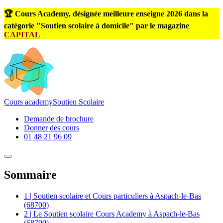
🏆 Cours Academy, désignée meilleure enseigne 2026 dans la
catégorie "Soutien scolaire à domicile" par le magazine
CAPITAL
Cours
academy
Soutien Scolaire
Demande de brochure
Donner des cours
01 48 21 96 09
Sommaire
1 | Soutien scolaire et Cours particuliers à Aspach-le-Bas
(68700)
2 | Le Soutien scolaire Cours Academy à Aspach-le-Bas
(68700)