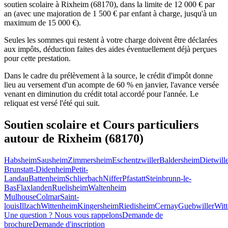
soutien scolaire à Rixheim (68170), dans la limite de 12 000 € par
an (avec une majoration de 1 500 € par enfant à charge, jusqu'à un
maximum de 15 000 €).
Seules les sommes qui restent à votre charge doivent être déclarées
aux impôts, déduction faites des aides éventuellement déjà perçues
pour cette prestation.
Dans le cadre du prélèvement à la source, le crédit d'impôt donne
lieu au versement d'un acompte de 60 % en janvier, l'avance versée
venant en diminution du crédit total accordé pour l'année. Le
reliquat est versé l'été qui suit.
Soutien scolaire et Cours particuliers
autour de
Rixheim (68170)
Habsheim
Sausheim
Zimmersheim
Eschentzwiller
Baldersheim
Dietwill
Brunstatt-Didenheim
Petit-
Landau
Battenheim
Schlierbach
Niffer
Pfastatt
Steinbrunn-le-
Bas
Flaxlanden
Ruelisheim
Waltenheim
Mulhouse
Colmar
Saint-
louis
Illzach
Wittenheim
Kingersheim
Riedisheim
Cernay
Guebwiller
Witt
Une question ? Nous vous rappelons
Demande de
brochure
Demande d'inscription