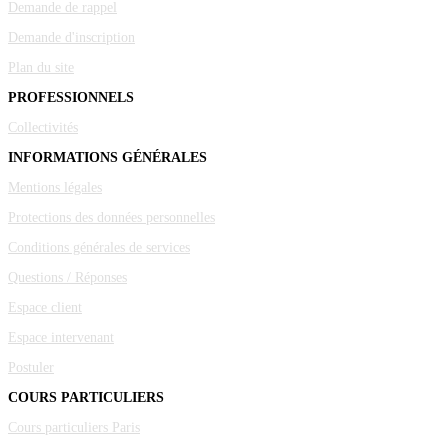
Demande de rappel
Demande d'inscription
Plan du site
PROFESSIONNELS
Collectivités
INFORMATIONS GÉNÉRALES
Mentions légales
Protections des données personnelles
Conditions générales de services
Questions / Réponses
Espace client
Espace intervenant
Postuler
COURS PARTICULIERS
Cours particuliers Paris