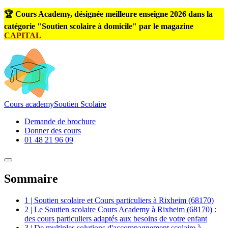
🏆 Cours Academy, désignée meilleure enseigne 2026 dans la
catégorie "Soutien scolaire à domicile" par le magazine
CAPITAL
Cours
academy
Soutien Scolaire
Demande de brochure
Donner des cours
01 48 21 96 09
Sommaire
1 | Soutien scolaire et Cours particuliers à Rixheim (68170)
2 | Le Soutien scolaire Cours Academy à Rixheim (68170) :
des cours particuliers adaptés aux besoins de votre enfant
3 | De multiples solutions d'accompagnement scolaire à