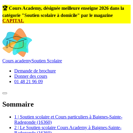
🏆 Cours Academy, désignée meilleure enseigne 2026 dans la
catégorie "Soutien scolaire à domicile" par le magazine
CAPITAL
Cours
academy
Soutien Scolaire
Demande de brochure
Donner des cours
01 48 21 96 09
Sommaire
1 | Soutien scolaire et Cours particuliers à Baignes-Sainte-
Radegonde (16360)
2 | Le Soutien scolaire Cours Academy à Baignes-Sainte-
Radegonde (16360)