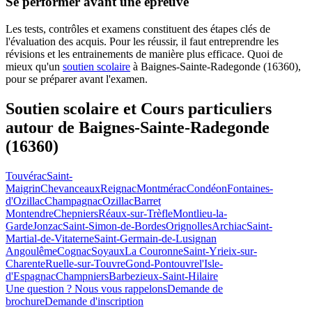
Se performer avant une épreuve
Les tests, contrôles et examens constituent des étapes clés de
l'évaluation des acquis. Pour les réussir, il faut entreprendre les
révisions et les entrainements de manière plus efficace. Quoi de
mieux qu'un
soutien scolaire
à Baignes-Sainte-Radegonde (16360),
pour se préparer avant l'examen.
Soutien scolaire et Cours particuliers
autour de
Baignes-Sainte-Radegonde
(16360)
Touvérac
Saint-
Maigrin
Chevanceaux
Reignac
Montmérac
Condéon
Fontaines-
d'Ozillac
Champagnac
Ozillac
Barret
Montendre
Chepniers
Réaux-sur-Trèfle
Montlieu-la-
Garde
Jonzac
Saint-Simon-de-Bordes
Orignolles
Archiac
Saint-
Martial-de-Vitaterne
Saint-Germain-de-Lusignan
Angoulême
Cognac
Soyaux
La Couronne
Saint-Yrieix-sur-
Charente
Ruelle-sur-Touvre
Gond-Pontouvre
l'Isle-
d'Espagnac
Champniers
Barbezieux-Saint-Hilaire
Une question ? Nous vous rappelons
Demande de
brochure
Demande d'inscription