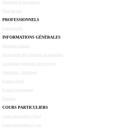
Demande d'inscription
Plan du site
PROFESSIONNELS
Collectivités
INFORMATIONS GÉNÉRALES
Mentions légales
Protections des données personnelles
Conditions générales de services
Questions / Réponses
Espace client
Espace intervenant
Postuler
COURS PARTICULIERS
Cours particuliers Paris
Cours particuliers Lyon