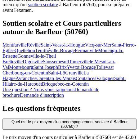
mieux qu'un
soutien scolaire
à Barfleur (50760), pour se préparer
avant l'examen.
Soutien scolaire et Cours particuliers
autour de
Barfleur (50760)
Montfarville
Réville
Saint-Vaast-la-Hougue
Vicq-sur-Mer
Saint-Pierre-
Église
Quettehou
Teurthéville-Bocage
Fermanville
Montaigu-la-
Brisette
Gonneville-le-Theil
Bretteville
Digosville
Saussemesnil
Tamerville
le Mesnil-au-
Val
Montebourg
Saint-Joseph
Brix
Yvetot-Bocage
Tollevast
Cherbourg-en-Cotentin
Saint-Lô
Granville
La
Hague
Avranches
Carentan-les-Marais
Coutances
Valognes
Saint-
Hilaire-du-Harcouët
Bricquebec-en-Cotentin
Une question ? Nous vous rappelons
Demande de
brochure
Demande d'inscription
Les questions
fréquentes
Quel est le prix moyen d'un accompagnement scolaire à Barfleur
(50760) ?
Le prix moyen d'un cours particulier à Barfleur (50760) est de 42,00