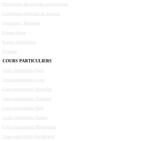
Protections des données personnelles
Conditions générales de services
Questions / Réponses
Espace client
Espace intervenant
Postuler
COURS PARTICULIERS
Cours particuliers Paris
Cours particuliers Lyon
Cours particuliers Marseille
Cours particuliers Toulouse
Cours particuliers Nice
Cours particuliers Nantes
Cours particuliers Montpellier
Cours particuliers Strasbourg