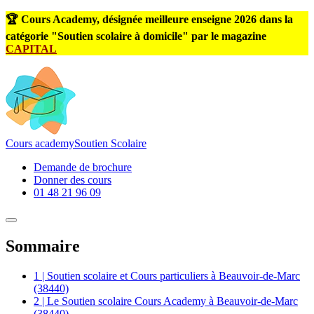
🏆 Cours Academy, désignée meilleure enseigne 2026 dans la
catégorie "Soutien scolaire à domicile" par le magazine
CAPITAL
Cours
academy
Soutien Scolaire
Demande de brochure
Donner des cours
01 48 21 96 09
Sommaire
1 | Soutien scolaire et Cours particuliers à Beauvoir-de-Marc
(38440)
2 | Le Soutien scolaire Cours Academy à Beauvoir-de-Marc
(38440)