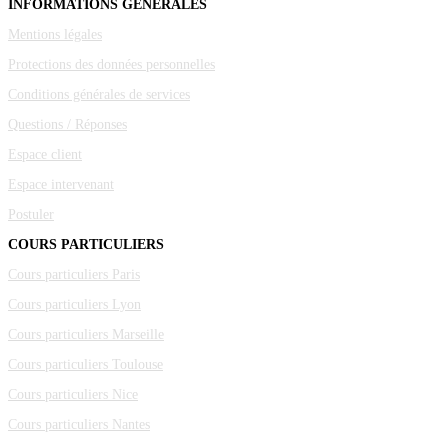
INFORMATIONS GÉNÉRALES
Mentions légales
Protections des données personnelles
Conditions générales de services
Questions / Réponses
Espace client
Espace intervenant
Postuler
COURS PARTICULIERS
Cours particuliers Paris
Cours particuliers Lyon
Cours particuliers Marseille
Cours particuliers Toulouse
Cours particuliers Nice
Cours particuliers Nantes