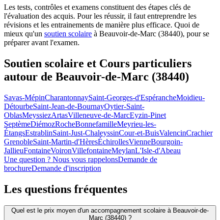
Les tests, contrôles et examens constituent des étapes clés de
l'évaluation des acquis. Pour les réussir, il faut entreprendre les
révisions et les entrainements de manière plus efficace. Quoi de
mieux qu'un
soutien scolaire
à Beauvoir-de-Marc (38440), pour se
préparer avant l'examen.
Soutien scolaire et Cours particuliers
autour de
Beauvoir-de-Marc (38440)
Savas-Mépin
Charantonnay
Saint-Georges-d'Espéranche
Moidieu-
Détourbe
Saint-Jean-de-Bournay
Oytier-Saint-
Oblas
Meyssiez
Artas
Villeneuve-de-Marc
Eyzin-Pinet
Septème
Diémoz
Roche
Bonnefamille
Meyrieu-les-
Étangs
Estrablin
Saint-Just-Chaleyssin
Cour-et-Buis
Valencin
Crachier
Grenoble
Saint-Martin-d'Hères
Échirolles
Vienne
Bourgoin-
Jallieu
Fontaine
Voiron
Villefontaine
Meylan
L'Isle-d'Abeau
Une question ? Nous vous rappelons
Demande de
brochure
Demande d'inscription
Les questions
fréquentes
Quel est le prix moyen d'un accompagnement scolaire à Beauvoir-de-
Marc (38440) ?