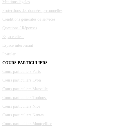
Mentions légales
Protections des données personnelles
Conditions générales de services
Questions / Réponses
Espace client
Espace intervenant
Postuler
COURS PARTICULIERS
Cours particuliers Paris
Cours particuliers Lyon
Cours particuliers Marseille
Cours particuliers Toulouse
Cours particuliers Nice
Cours particuliers Nantes
Cours particuliers Montpellier