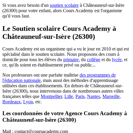
Si vous avez besoin d'un
soutien scolaire
à Châteauneuf-sur-Isère
(26300) pour votre enfant, alors Cours Academy est l'organisme
qu'il vous faut.
Le Soutien scolaire Cours Academy à
Châteauneuf-sur-Isère (26300)
Cours Academy est un organisme qui a vu le jour en 2010 et qui est
spécialisé dans le soutien scolaire. Nous proposons des cours à
domicile pour tous les élèves du
primaire
, du
collège
et du
lycée
, et
ce, qu'ils soient en établissement privé ou public...
Nos professeurs ont une parfaite maîtrise
des programmes de
l'éducation nationale
, mais aussi des méthodes d'apprentissage
utilisées dans ces établissements. En dehors de Châteauneuf-sur-
Isère (26300), nous intervenons dans de nombreuses autres villes
françaises telles que
Montpellier
,
Lille
,
Paris
,
Nantes
,
Marseille
,
Bordeaux
,
Lyon
, etc.
Les coordonnées de votre Agence Cours Academy à
Châteauneuf-sur-Isère (26300)
Mail : contact@coursacademy.com