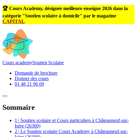
🏆 Cours Academy, désignée meilleure enseigne 2026 dans la
catégorie "Soutien scolaire à domicile" par le magazine
CAPITAL
Cours
academy
Soutien Scolaire
Demande de brochure
Donner des cours
01 48 21 96 09
Sommaire
1 | Soutien scolaire et Cours particuliers à Châteauneuf-sur-
Isère (26300)
2 | Le Soutien scolaire Cours Academy à Châteauneuf-sur-
Isère (26300)