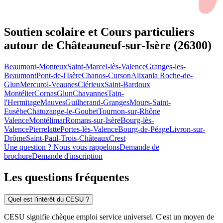
Soutien scolaire et Cours particuliers
autour de
Châteauneuf-sur-Isère (26300)
Beaumont-Monteux
Saint-Marcel-lès-Valence
Granges-les-
Beaumont
Pont-de-l'Isère
Chanos-Curson
Alixan
la Roche-de-
Glun
Mercurol-Veaunes
Clérieux
Saint-Bardoux
Montélier
Cornas
Glun
Chavannes
Tain-
l'Hermitage
Mauves
Guilherand-Granges
Mours-Saint-
Eusèbe
Chatuzange-le-Goubet
Tournon-sur-Rhône
Valence
Montélimar
Romans-sur-Isère
Bourg-lès-
Valence
Pierrelatte
Portes-lès-Valence
Bourg-de-Péage
Livron-sur-
Drôme
Saint-Paul-Trois-Châteaux
Crest
Une question ? Nous vous rappelons
Demande de
brochure
Demande d'inscription
Les questions
fréquentes
Quel est l'intérêt du CESU ?
CESU signifie chèque emploi service universel. C'est un moyen de