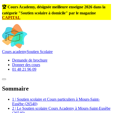
🏆 Cours Academy, désignée meilleure enseigne 2026 dans la
catégorie "Soutien scolaire à domicile" par le magazine
CAPITAL
Cours
academy
Soutien Scolaire
Demande de brochure
Donner des cours
01 48 21 96 09
Sommaire
1 | Soutien scolaire et Cours particuliers à Mours-Saint-
Eusèbe (26540)
2 | Le Soutien scolaire Cours Academy à Mours-Saint-Eusèbe
(26540)