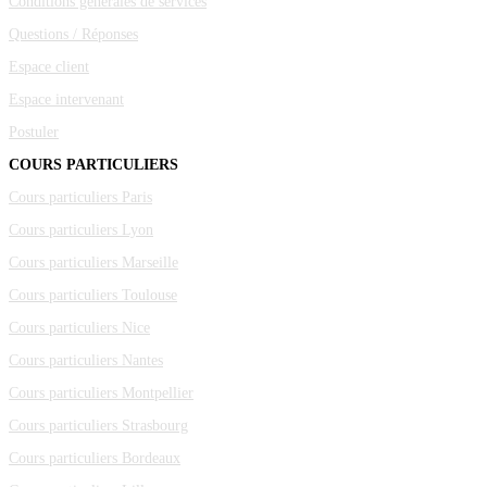
Conditions générales de services
Questions / Réponses
Espace client
Espace intervenant
Postuler
COURS PARTICULIERS
Cours particuliers Paris
Cours particuliers Lyon
Cours particuliers Marseille
Cours particuliers Toulouse
Cours particuliers Nice
Cours particuliers Nantes
Cours particuliers Montpellier
Cours particuliers Strasbourg
Cours particuliers Bordeaux