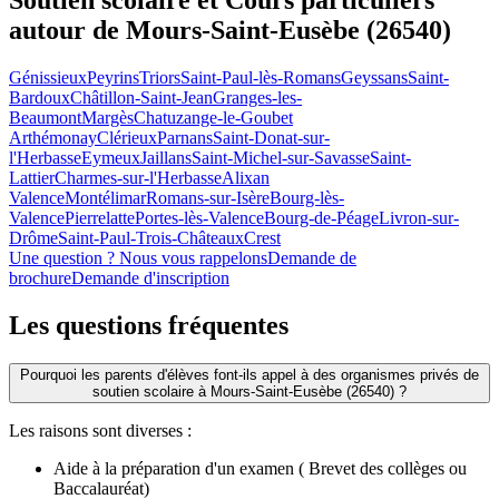
Soutien scolaire et Cours particuliers
autour de
Mours-Saint-Eusèbe (26540)
Génissieux
Peyrins
Triors
Saint-Paul-lès-Romans
Geyssans
Saint-
Bardoux
Châtillon-Saint-Jean
Granges-les-
Beaumont
Margès
Chatuzange-le-Goubet
Arthémonay
Clérieux
Parnans
Saint-Donat-sur-
l'Herbasse
Eymeux
Jaillans
Saint-Michel-sur-Savasse
Saint-
Lattier
Charmes-sur-l'Herbasse
Alixan
Valence
Montélimar
Romans-sur-Isère
Bourg-lès-
Valence
Pierrelatte
Portes-lès-Valence
Bourg-de-Péage
Livron-sur-
Drôme
Saint-Paul-Trois-Châteaux
Crest
Une question ? Nous vous rappelons
Demande de
brochure
Demande d'inscription
Les questions
fréquentes
Pourquoi les parents d'élèves font-ils appel à des organismes privés de
soutien scolaire à Mours-Saint-Eusèbe (26540) ?
Les raisons sont diverses :
Aide à la préparation d'un examen ( Brevet des collèges ou
Baccalauréat)