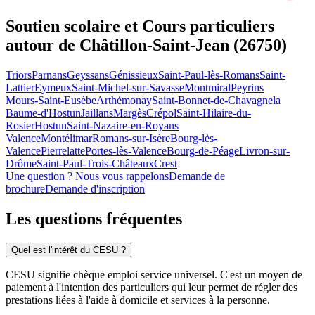
Soutien scolaire et Cours particuliers
autour de
Châtillon-Saint-Jean (26750)
Triors
Parnans
Geyssans
Génissieux
Saint-Paul-lès-Romans
Saint-
Lattier
Eymeux
Saint-Michel-sur-Savasse
Montmiral
Peyrins
Mours-Saint-Eusèbe
Arthémonay
Saint-Bonnet-de-Chavagne
la
Baume-d'Hostun
Jaillans
Margès
Crépol
Saint-Hilaire-du-
Rosier
Hostun
Saint-Nazaire-en-Royans
Valence
Montélimar
Romans-sur-Isère
Bourg-lès-
Valence
Pierrelatte
Portes-lès-Valence
Bourg-de-Péage
Livron-sur-
Drôme
Saint-Paul-Trois-Châteaux
Crest
Une question ? Nous vous rappelons
Demande de
brochure
Demande d'inscription
Les questions
fréquentes
Quel est l'intérêt du CESU ?
CESU signifie chèque emploi service universel. C'est un moyen de
paiement à l'intention des particuliers qui leur permet de régler des
prestations liées à l'aide à domicile et services à la personne.