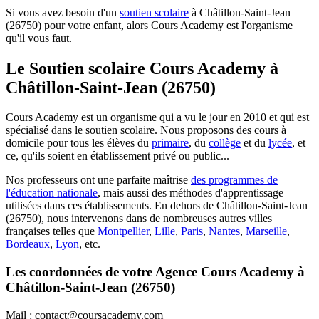
Si vous avez besoin d'un
soutien scolaire
à Châtillon-Saint-Jean
(26750) pour votre enfant, alors Cours Academy est l'organisme
qu'il vous faut.
Le Soutien scolaire Cours Academy à
Châtillon-Saint-Jean (26750)
Cours Academy est un organisme qui a vu le jour en 2010 et qui est
spécialisé dans le soutien scolaire. Nous proposons des cours à
domicile pour tous les élèves du
primaire
, du
collège
et du
lycée
, et
ce, qu'ils soient en établissement privé ou public...
Nos professeurs ont une parfaite maîtrise
des programmes de
l'éducation nationale
, mais aussi des méthodes d'apprentissage
utilisées dans ces établissements. En dehors de Châtillon-Saint-Jean
(26750), nous intervenons dans de nombreuses autres villes
françaises telles que
Montpellier
,
Lille
,
Paris
,
Nantes
,
Marseille
,
Bordeaux
,
Lyon
, etc.
Les coordonnées de votre Agence Cours Academy à
Châtillon-Saint-Jean (26750)
Mail : contact@coursacademy.com