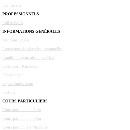
Plan du site
PROFESSIONNELS
Collectivités
INFORMATIONS GÉNÉRALES
Mentions légales
Protections des données personnelles
Conditions générales de services
Questions / Réponses
Espace client
Espace intervenant
Postuler
COURS PARTICULIERS
Cours particuliers Paris
Cours particuliers Lyon
Cours particuliers Marseille