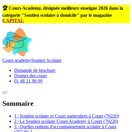
🏆 Cours Academy, désignée meilleure enseigne 2026 dans la
catégorie "Soutien scolaire à domicile" par le magazine
CAPITAL
Cours
academy
Soutien Scolaire
Demande de brochure
Donner des cours
01 48 21 96 09
Sommaire
1 | Soutien scolaire et Cours particuliers à Cours (79220)
2 | Le Soutien scolaire Cours Academy à Cours (79220)
3 | Quelles options d'accompagnement scolaire à Cours
(79220) ?