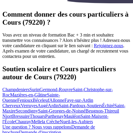
Comment donner des cours particuliers à
Cours (79220) ?
Vous avez un niveau de formation Bac + 3 min et souhaitez
transmettre vos connaissances ? Alors n'hésitez plus ! Adressez-nous
votre candidature en cliquant sur le lien suivant :
Rejoignez-nous
.
Après examen de votre candidature, un chargé de recrutement vous
contactera pour un entretien.
Soutien scolaire et Cours particuliers
autour de
Cours (79220)
Champdeniers
Surin
Germond-Rouvre
Saint-Christophe-sur-
Roc
Mazières-en-Gâtine
Sainte-
Ouenne
Fenioux
Béceleuf
Allonne
Faye-sur-Ardin
Cherveux
Verruyes
Augé
Ardin
Saint-Pardoux-Soutiers
Échiré
Saint-
Maxire
Secondigny
Saint-Georges-de-Noisné
Beugnon-Thireuil
Niort
Bressuire
Thouars
Parthenay
Mauléon
Saint-Maixent-
l'École
Chauray
Melle
la Crèche
Nueil-les-Aubiers
Une question ? Nous vous rappelons
Demande de
brochure
Demande d'inscription