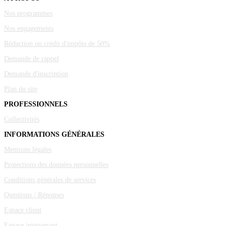
Nos programmes
Nos engagements
Réduction ou crédit d'impôts de 50%
Demande de rappel
Demande d'inscription
Plan du site
PROFESSIONNELS
Collectivités
INFORMATIONS GÉNÉRALES
Mentions légales
Protections des données personnelles
Conditions générales de services
Questions / Réponses
Espace client
Espace intervenant