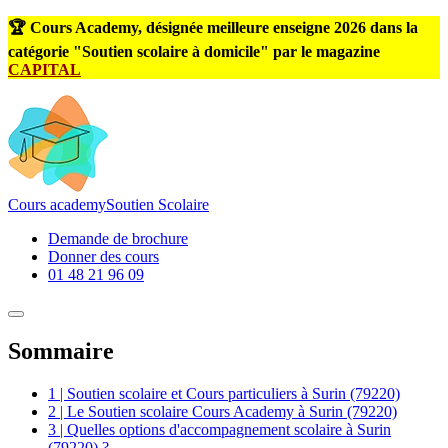
🏆 Cours Academy, désignée meilleure enseigne 2026 dans la
catégorie "Soutien scolaire à domicile" par le magazine
CAPITAL
Cours
academy
Soutien Scolaire
Demande de brochure
Donner des cours
01 48 21 96 09
Sommaire
1 | Soutien scolaire et Cours particuliers à Surin (79220)
2 | Le Soutien scolaire Cours Academy à Surin (79220)
3 | Quelles options d'accompagnement scolaire à Surin
(79220) ?