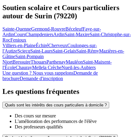
Soutien scolaire et Cours particuliers
autour de
Surin (79220)
Sainte-Ouenne
Germond-Rouvre
Béceleuf
Faye-sur-
Ardin
Cours
Champdeniers
Ardin
Saint-Maxire
Saint-Christophe-sur-
Roc
Fenioux
Villiers-en-Plaine
Échiré
Cherveux
Coulonges-sur-
l'Autize
Sciecq
Saint-Laurs
Saint-Gelais
Saint-Rémy
Mazières-en-
Gâtine
Saint-Pompain
Niort
Bressuire
Thouars
Parthenay
Mauléon
Saint-Maixent-
l'École
Chauray
Melle
la Crèche
Nueil-les-Aubiers
Une question ? Nous vous rappelons
Demande de
brochure
Demande d'inscription
Les questions
fréquentes
Quels sont les intérêts des cours particuliers à domicile ?
Des cours sur mesure
L'amélioration des performances de l'élève
Des professeurs qualifiés